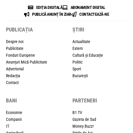
EDIȚIA DIGITALĂ
ABONAMENT DIGITAL
PUBLICĂ ANUNȚ ÎN ZIAR
CONTACTEAZĂ-NE
PUBLICAȚIA
ȘTIRI
Despre noi
Actualitate
Publicitate
Extern
Fonduri Europene
Cultură și Educație
Anunțuri Mică Publicitate
Politic
Advertorial
Sport
Redacția
București
Contact
BANI
PARTENERI
Economie
B1 TV
Companii
Gazeta de Sud
IT
Money Buzz!
Agricultură
Știrile de Azi