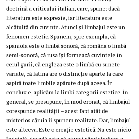
doctrină a criticului italian, care, spune: dacă
literatura este expresie, iar literatura este
alcătuită din cuvinte. Atunci şi limbajul este un
fenomen estetic. Spunem, spre exemplu, că
spaniola este o limbă sonoră, că româna o limbă
semi-sonoră, că rusa îşi formează cuvintele în
cerul gurii, că engleza este o limbă cu sunete
variate, că latina are o distincţie aparte la care
aspiră toate limbile apărute după aceea. În
concluzie, aplicăm la limbi categorii estetice. În
general, se presupune, în mod eronat, că limbajul
corespunde realităţii – acest fapt atât de
misterios căruia îi spunem realitate. Dar, limbajul
este altceva. Este o creaţie estetică. Nu este nicio
îndoială, dovadă este că atunci când studiem o