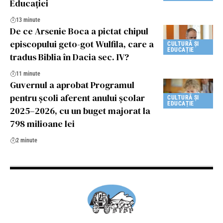
Educaţiei
13 minute
De ce Arsenie Boca a pictat chipul
episcopului geto-got Wulfila, care a
CULTURĂ ȘI
EDUCAȚIE
tradus Biblia în Dacia sec. IV?
11 minute
Guvernul a aprobat Programul
pentru școli aferent anului școlar
CULTURĂ ȘI
EDUCAȚIE
2025–2026, cu un buget majorat la
798 milioane lei
2 minute