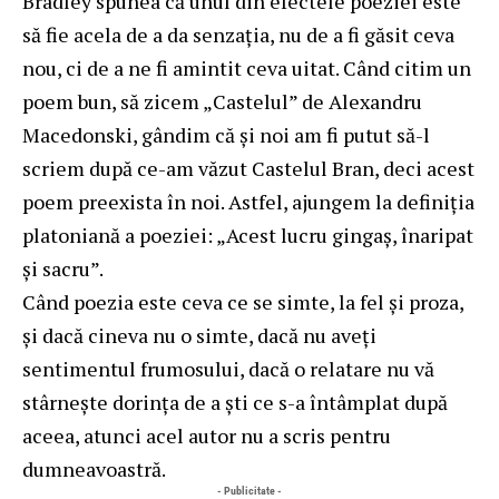
Bradley spunea că unul din efectele poeziei este
să fie acela de a da senzaţia, nu de a fi găsit ceva
nou, ci de a ne fi amintit ceva uitat. Când citim un
poem bun, să zicem „Castelul” de Alexandru
Macedonski, gândim că şi noi am fi putut să-l
scriem după ce-am văzut Castelul Bran, deci acest
poem preexista în noi. Astfel, ajungem la definiţia
platoniană a poeziei: „Acest lucru gingaş, înaripat
şi sacru”.
Când poezia este ceva ce se simte, la fel şi proza,
şi dacă cineva nu o simte, dacă nu aveţi
sentimentul frumosului, dacă o relatare nu vă
stârneşte dorinţa de a şti ce s-a întâmplat după
aceea, atunci acel autor nu a scris pentru
dumneavoastră.
- Publicitate -