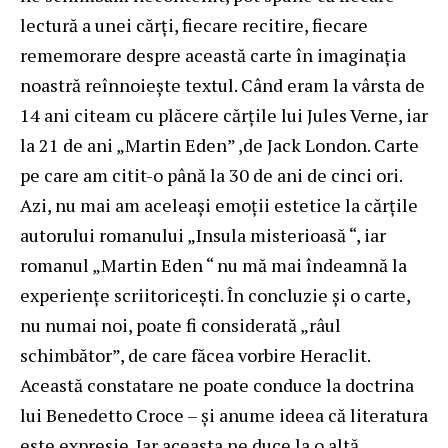
lectură a unei cărţi, fiecare recitire, fiecare
rememorare despre această carte în imaginaţia
noastră reînnoieşte textul. Când eram la vârsta de
14 ani citeam cu plăcere cărţile lui Jules Verne, iar
la 21 de ani „Martin Eden” ,de Jack London. Carte
pe care am citit-o până la 30 de ani de cinci ori.
Azi, nu mai am aceleaşi emoţii estetice la cărţile
autorului romanului „Insula misterioasă “, iar
romanul „Martin Eden “ nu mă mai îndeamnă la
experienţe scriitoriceşti. În concluzie şi o carte,
nu numai noi, poate fi considerată „râul
schimbător”, de care făcea vorbire Heraclit.
Această constatare ne poate conduce la doctrina
lui Benedetto Croce – şi anume ideea că literatura
este expresie. Iar aceasta ne duce la o altă