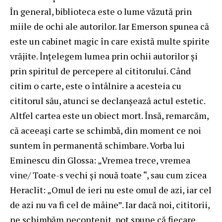
În general, biblioteca este o lume văzută prin
miile de ochi ale autorilor. Iar Emerson spunea că
este un cabinet magic în care există multe spirite
vrăjite. Înţelegem lumea prin ochii autorilor şi
prin spiritul de percepere al cititorului. Când
citim o carte, este o întâlnire a acesteia cu
cititorul său, atunci se declanşează actul estetic.
Altfel cartea este un obiect mort. Însă, remarcăm,
că aceeaşi carte se schimbă, din moment ce noi
suntem în permanentă schimbare. Vorba lui
Eminescu din Glossa: „Vremea trece, vremea
vine/ Toate-s vechi şi nouă toate “, sau cum zicea
Heraclit: „Omul de ieri nu este omul de azi, iar cel
de azi nu va fi cel de mâine”. Iar dacă noi, cititorii,
ne schimbăm necontenit, pot spune că fiecare