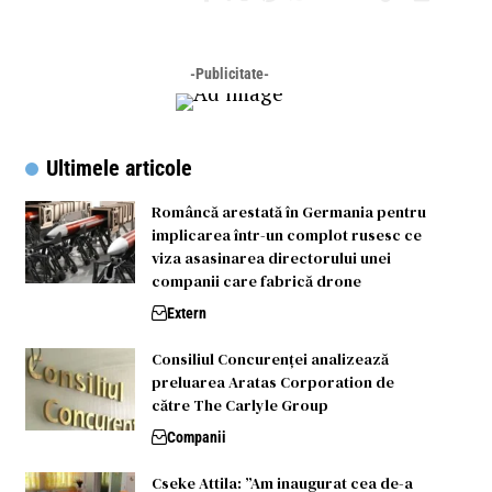
-Publicitate-
Ultimele articole
Româncă arestată în Germania pentru
implicarea într-un complot rusesc ce
viza asasinarea directorului unei
companii care fabrică drone
Extern
Consiliul Concurenței analizează
preluarea Aratas Corporation de
către The Carlyle Group
Companii
Cseke Attila: ”Am inaugurat cea de-a