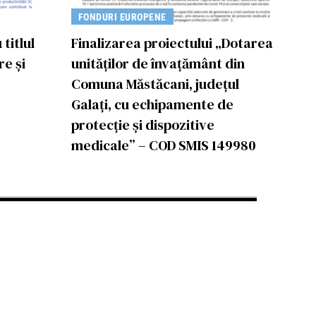
FONDURI EUROPENE
titlul
Finalizarea proiectului „Dotarea
re și
unităților de învațământ din
Comuna Măstăcani, județul
Galați, cu echipamente de
protecție și dispozitive
medicale” – COD SMIS 149980