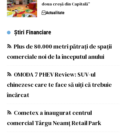
doua creșă din Capitală”
Actualitate
Știri Financiare
Plus de 80.000 metri pătrați de spații
comerciale noi de la începutul anului
OMODA 7 PHEV Review: SUV-ul
chinezesc care te face să uiți că trebuie
încărcat
Cometex a inaugurat centrul
comercial Târgu Neamț Retail Park