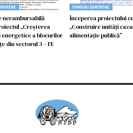
UROPENE
FONDURI EUROPENE
e nerambursabilă
Începerea proiectului cu 
roiectul „Creșterea
„Construire unități caza
i energetice a blocurilor
alimentație publică”
țe din sectorul 3 – FE