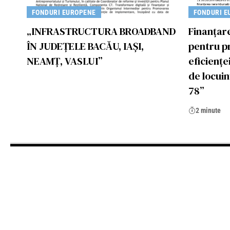
FONDURI EUROPENE
FONDURI E
„INFRASTRUCTURA BROADBAND
Finanțar
ÎN JUDEȚELE BACĂU, IAȘI,
pentru p
NEAMȚ, VASLUI”
eficiențe
de locuin
78”
2 minute