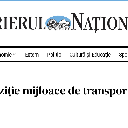
nomie
Extern
Politic
Cultură și Educație
Spo
ziție mijloace de transpor