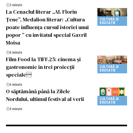
3 minute
La Cenaclul literar „Al. Florin
Țene”, Medalion literar: „Cultura
CULTURĂ ȘI
EDUCAȚIE
poate influența cursul istoriei unui
popor ” cu invitatul special Gavril
Moisa
8 minute
Film Food la TIFF.25: cinema și
gastronomie în trei proiecții
CULTURĂ ȘI
EDUCAȚIE
speciale
6 minute
O săptămână până la Zilele
Nordului, ultimul festival al verii
CULTURĂ ȘI
EDUCAȚIE
4 minute