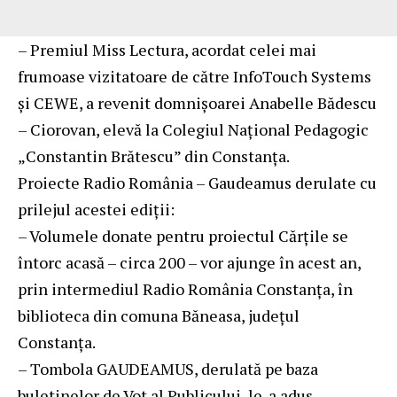
– Premiul Miss Lectura, acordat celei mai
frumoase vizitatoare de către InfoTouch Systems
și CEWE, a revenit domnișoarei Anabelle Bădescu
– Ciorovan, elevă la Colegiul Național Pedagogic
„Constantin Brătescu” din Constanța.
Proiecte Radio România – Gaudeamus derulate cu
prilejul acestei ediții:
– Volumele donate pentru proiectul Cărţile se
întorc acasă – circa 200 – vor ajunge în acest an,
prin intermediul Radio România Constanța, în
biblioteca din comuna Băneasa, județul
Constanța.
– Tombola GAUDEAMUS, derulată pe baza
buletinelor de Vot al Publicului, le-a adus