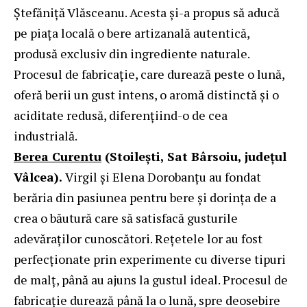
Ștefăniță Vlăsceanu. Acesta și-a propus să aducă
pe piața locală o bere artizanală autentică,
produsă exclusiv din ingrediente naturale.
Procesul de fabricație, care durează peste o lună,
oferă berii un gust intens, o aromă distinctă și o
aciditate redusă, diferențiind-o de cea
industrială.
Berea Curentu
(Stoilești, Sat Bârsoiu, județul
Vâlcea).
Virgil și Elena Dorobanțu au fondat
berăria din pasiunea pentru bere și dorința de a
crea o băutură care să satisfacă gusturile
adevăraților cunoscători. Rețetele lor au fost
perfecționate prin experimente cu diverse tipuri
de malț, până au ajuns la gustul ideal. Procesul de
fabricație durează până la o lună, spre deosebire