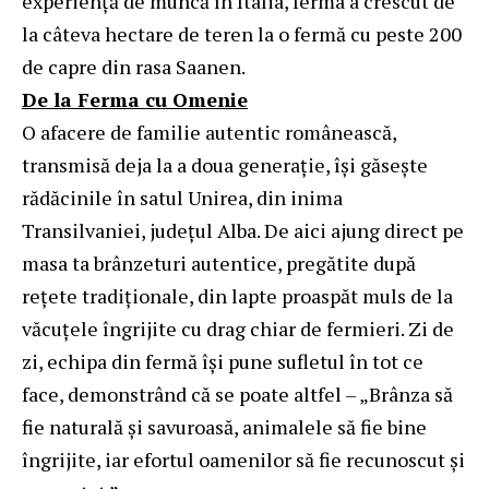
experiență de muncă în Italia, ferma a crescut de
la câteva hectare de teren la o fermă cu peste 200
de capre din rasa Saanen.
De la Ferma cu Omenie
O afacere de familie autentic românească,
transmisă deja la a doua generație, își găsește
rădăcinile în satul Unirea, din inima
Transilvaniei, județul Alba. De aici ajung direct pe
masa ta brânzeturi autentice, pregătite după
rețete tradiționale, din lapte proaspăt muls de la
văcuțele îngrijite cu drag chiar de fermieri. Zi de
zi, echipa din fermă își pune sufletul în tot ce
face, demonstrând că se poate altfel – „Brânza să
fie naturală și savuroasă, animalele să fie bine
îngrijite, iar efortul oamenilor să fie recunoscut și