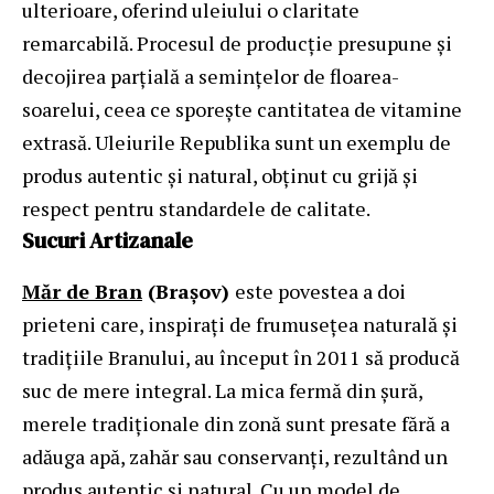
ulterioare, oferind uleiului o claritate
remarcabilă. Procesul de producție presupune și
decojirea parțială a semințelor de floarea-
soarelui, ceea ce sporește cantitatea de vitamine
extrasă. Uleiurile Republika sunt un exemplu de
produs autentic și natural, obținut cu grijă și
respect pentru standardele de calitate.
Sucuri Artizanale
Măr de Bran
(Brașov)
este povestea a doi
prieteni care, inspirați de frumusețea naturală și
tradițiile Branului, au început în 2011 să producă
suc de mere integral. La mica fermă din șură,
merele tradiționale din zonă sunt presate fără a
adăuga apă, zahăr sau conservanți, rezultând un
produs autentic și natural. Cu un model de