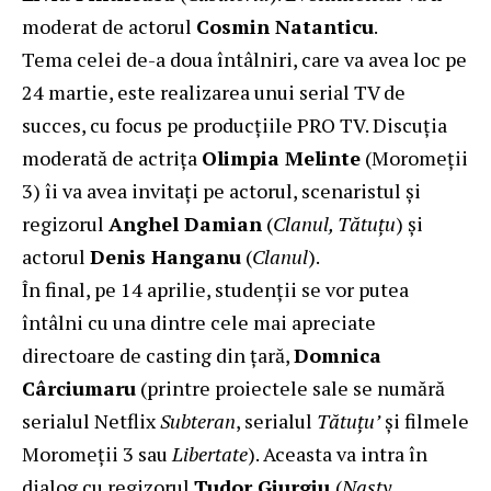
moderat de actorul
Cosmin Natanticu
.
Tema celei de-a doua întâlniri, care va avea loc pe
24 martie, este realizarea unui serial TV de
succes, cu focus pe producțiile PRO TV. Discuția
moderată de actrița
Olimpia Melinte
(Moromeții
3) îi va avea invitați pe actorul, scenaristul și
regizorul
Anghel Damian
(
Clanul, Tătuțu
) și
actorul
Denis Hanganu
(
Clanul
).
În final, pe 14 aprilie, studenții se vor putea
întâlni cu una dintre cele mai apreciate
directoare de casting din țară,
Domnica
Cârciumaru
(printre proiectele sale se numără
serialul Netflix
Subteran
, serialul
Tătuțu’
și filmele
Moromeții 3 sau
Libertate
). Aceasta va intra în
dialog cu regizorul
Tudor Giurgiu
(
Nasty,