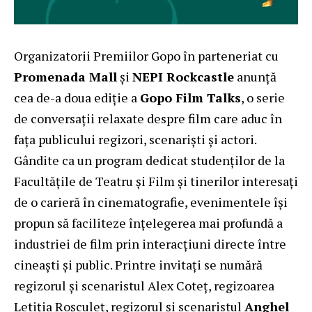
Organizatorii Premiilor Gopo în parteneriat cu
Promenada Mall
și
NEPI Rockcastle
anunță
cea de-a doua ediție a
Gopo Film Talks
, o serie
de conversații relaxate despre film care aduc în
fața publicului regizori, scenariști și actori.
Gândite ca un program dedicat studenților de la
Facultățile de Teatru și Film și tinerilor interesați
de o carieră în cinematografie, evenimentele își
propun să faciliteze înțelegerea mai profundă a
industriei de film prin interacțiuni directe între
cineaști și public. Printre invitați se numără
regizorul și scenaristul Alex Coteț, regizoarea
Letiția Roșculeț, regizorul și scenaristul
Anghel