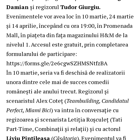
Damian
și regizorul
Tudor Giurgiu.
Evenimentele vor avea loc în 10 martie, 24 martie
și 14 aprilie, începând cu ora 19:00, în Promenada
Mall, în piațeta din fața magazinului H&M de la
nivelul 1. Accesul este gratuit, prin completarea
formularului de participare:
https://forms.gle/2e6cgwSZHMSNtfzBA
În 10 martie, seria va fi deschisă de realizatorii
unora dintre cele mai de succes comedii
românești ale anului trecut. Regizorul și
scenaristul Alex Coteț (
Teambuilding, Candidatul
Perfect, Miami Bici
) va intra în conversație cu
regizoarea și scenarista Letiția Roșculeț (Tati
Part-Time, Combinații și relații) și cu actorul
Liviu Pintileasa
(
Căsătoria
). Evenimentul va fi