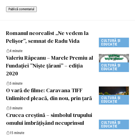
Romanul neorealist „Ne vedem la
Pelișor”, semnat de Radu Vida
CULTURĂ ȘI
EDUCAȚIE
4 minute
Valeriu Râpeanu – Marele Premiu al
Fundației ”Niște țărani” – ediţia
CULTURĂ ȘI
EDUCAȚIE
2020
5 minute
O vară de filme: Caravana TIFF
Unlimited pleacă, din nou, prin țară
CULTURĂ ȘI
EDUCAȚIE
3 minute
Crucea creștină – simbolul trupului
omului îmbrățișând necuprinsul
CULTURĂ ȘI
EDUCAȚIE
15 minute