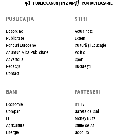
PUBLICĂ ANUNȚ ÎN ZIAR
CONTACTEAZĂ-NE
PUBLICAȚIA
ȘTIRI
Despre noi
Actualitate
Publicitate
Extern
Fonduri Europene
Cultură și Educație
Anunțuri Mică Publicitate
Politic
Advertorial
Sport
Redacția
București
Contact
BANI
PARTENERI
Economie
B1 TV
Companii
Gazeta de Sud
IT
Money Buzz!
Agricultură
Știrile de Azi
Energie
Goool.ro