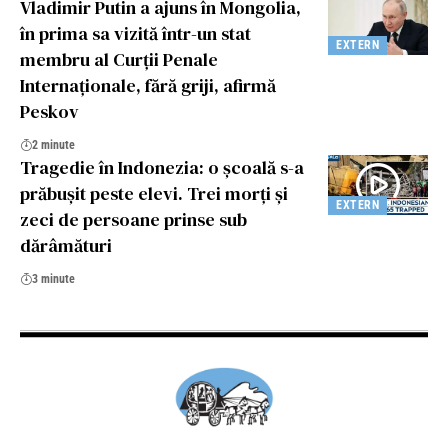
Vladimir Putin a ajuns în Mongolia,
în prima sa vizită într-un stat
EXTERN
membru al Curții Penale
Internaționale, fără griji, afirmă
Peskov
2 minute
Tragedie în Indonezia: o școală s-a
prăbușit peste elevi. Trei morți și
EXTERN
zeci de persoane prinse sub
dărâmături
3 minute