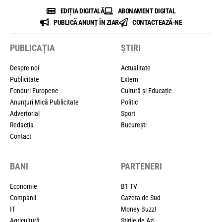
EDIȚIA DIGITALĂ
ABONAMENT DIGITAL
PUBLICĂ ANUNȚ ÎN ZIAR
CONTACTEAZĂ-NE
PUBLICAȚIA
ȘTIRI
Despre noi
Actualitate
Publicitate
Extern
Fonduri Europene
Cultură și Educație
Anunțuri Mică Publicitate
Politic
Advertorial
Sport
Redacția
București
Contact
BANI
PARTENERI
Economie
B1 TV
Companii
Gazeta de Sud
IT
Money Buzz!
Agricultură
Știrile de Azi