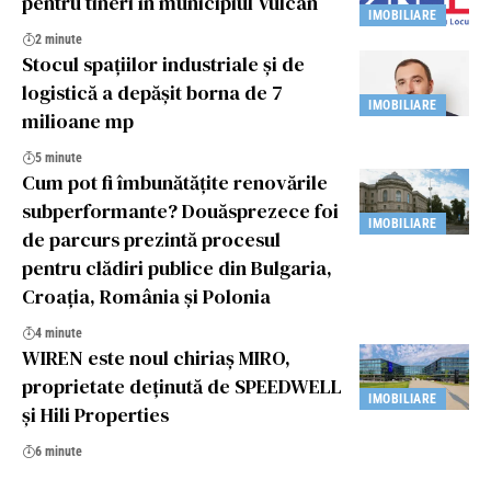
pentru tineri în municipiul Vulcan
IMOBILIARE
2 minute
Stocul spațiilor industriale și de
logistică a depășit borna de 7
IMOBILIARE
milioane mp
5 minute
Cum pot fi îmbunătățite renovările
subperformante? Douăsprezece foi
IMOBILIARE
de parcurs prezintă procesul
pentru clădiri publice din Bulgaria,
Croația, România și Polonia
4 minute
WIREN este noul chiriaș MIRO,
proprietate deținută de SPEEDWELL
IMOBILIARE
și Hili Properties
6 minute