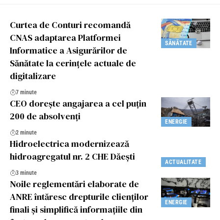
Curtea de Conturi recomandă
CNAS adaptarea Platformei
SĂNĂTATE
Informatice a Asigurărilor de
Sănătate la cerințele actuale de
digitalizare
7 minute
CEO dorește angajarea a cel puțin
200 de absolvenți
ENERGIE
2 minute
Hidroelectrica modernizează
hidroagregatul nr. 2 CHE Dăești
ACTUALITATE
3 minute
Noile reglementări elaborate de
ANRE întăresc drepturile clienților
ENERGIE
finali și simplifică informațiile din