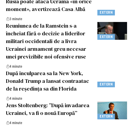
Rusia poate ataca Ucraina «în orice
moment», avertizează Casa Albă
EXTERN
3 minute
Reuniunea de la Ramstein s-a
încheiat fără o decizie a liderilor
EXTERN
militari occidentali de a livra
Ucrainei armament greu necesar
unei previzibile noi ofensive ruse
4 minute
După inculparea sa la New York,
Donald Trump a lansat contraatac
EXTERN
de la reședința sa din Florida
4 minute
Jens Stoltenberg: ”După invadarea
Ucrainei, va fi o nouă Europă”
EXTERN
4 minute