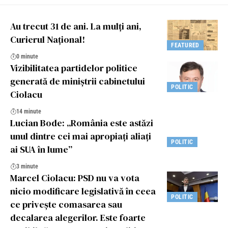
Au trecut 31 de ani. La mulţi ani,
Curierul Naţional!
FEATURED
0 minute
Vizibilitatea partidelor politice
generată de miniștrii cabinetului
POLITIC
Ciolacu
14 minute
Lucian Bode: „România este astăzi
unul dintre cei mai apropiați aliați
POLITIC
ai SUA în lume”
3 minute
Marcel Ciolacu: PSD nu va vota
nicio modificare legislativă în ceea
POLITIC
ce privește comasarea sau
decalarea alegerilor. Este foarte