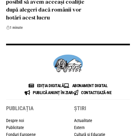
posibil să avem aceeași coaliție
după alegeri dacă românii vor
hotărî acest lucru
1 minute
EDIȚIA DIGITALĂ
ABONAMENT DIGITAL
PUBLICĂ ANUNȚ ÎN ZIAR
CONTACTEAZĂ-NE
PUBLICAȚIA
ȘTIRI
Despre noi
Actualitate
Publicitate
Extern
Fonduri Europene
Cultură și Educație