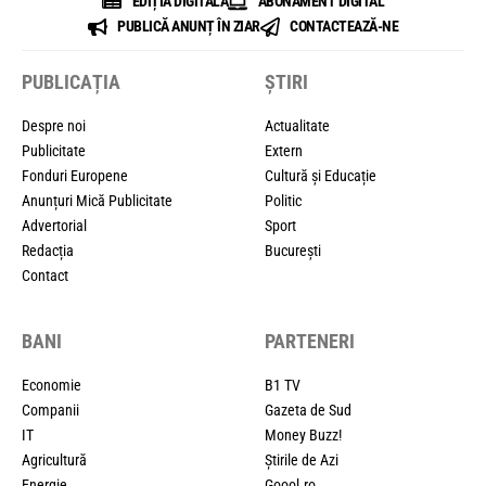
EDIȚIA DIGITALĂ
ABONAMENT DIGITAL
PUBLICĂ ANUNȚ ÎN ZIAR
CONTACTEAZĂ-NE
PUBLICAȚIA
ȘTIRI
Despre noi
Actualitate
Publicitate
Extern
Fonduri Europene
Cultură și Educație
Anunțuri Mică Publicitate
Politic
Advertorial
Sport
Redacția
București
Contact
BANI
PARTENERI
Economie
B1 TV
Companii
Gazeta de Sud
IT
Money Buzz!
Agricultură
Știrile de Azi
Energie
Goool.ro