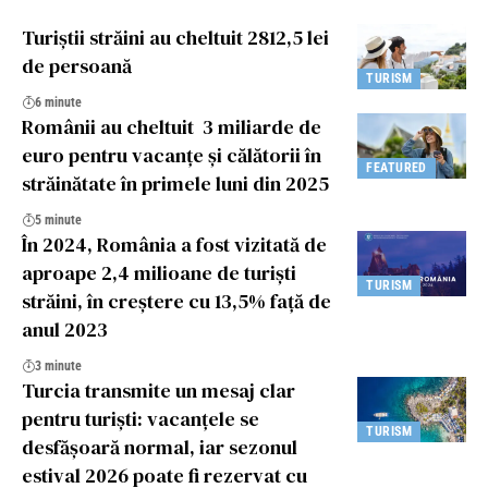
Turiștii străini au cheltuit 2812,5 lei
de persoană
TURISM
6 minute
Românii au cheltuit 3 miliarde de
euro pentru vacanțe și călătorii în
FEATURED
străinătate în primele luni din 2025
5 minute
În 2024, România a fost vizitată de
aproape 2,4 milioane de turiști
TURISM
străini, în creștere cu 13,5% față de
anul 2023
3 minute
Turcia transmite un mesaj clar
pentru turiști: vacanțele se
TURISM
desfășoară normal, iar sezonul
estival 2026 poate fi rezervat cu