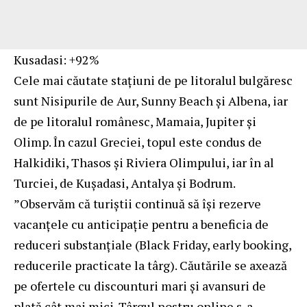
Kusadasi: +92%
Cele mai căutate stațiuni de pe litoralul bulgăresc
sunt Nisipurile de Aur, Sunny Beach și Albena, iar
de pe litoralul românesc, Mamaia, Jupiter și
Olimp. În cazul Greciei, topul este condus de
Halkidiki, Thasos și Riviera Olimpului, iar în al
Turciei, de Kușadasi, Antalya și Bodrum.
”Observăm că turiștii continuă să își rezerve
vacanțele cu anticipație pentru a beneficia de
reduceri substanțiale (Black Friday, early booking,
reducerile practicate la târg). Căutările se axează
pe ofertele cu discounturi mari și avansuri de
plată cât mai mici. Târgul nostru online s-a