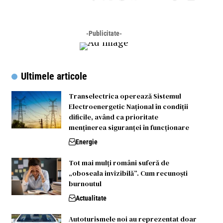
-Publicitate-
Ultimele articole
Transelectrica operează Sistemul
Electroenergetic Național în condiții
dificile, având ca prioritate
menținerea siguranței în funcționare
Energie
Tot mai mulți români suferă de
„oboseala invizibilă”. Cum recunoști
burnoutul
Actualitate
Autoturismele noi au reprezentat doar