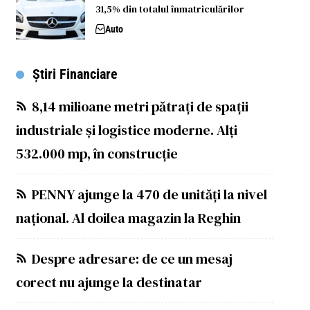
31,5% din totalul înmatriculărilor
Auto
Știri Financiare
8,14 milioane metri pătrați de spații
industriale și logistice moderne. Alți
532.000 mp, în construcție
PENNY ajunge la 470 de unități la nivel
național. Al doilea magazin la Reghin
Despre adresare: de ce un mesaj
corect nu ajunge la destinatar