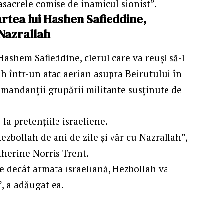
masacrele comise de inamicul sionist”.
rtea lui Hashen Safieddine,
 Nazrallah
Hashem Safieddine, clerul care va reuși să-l
h într-un atac aerian asupra Beirutului în
comandanții grupării militante susținute de
la pretențiile israeliene.
ezbollah de ani de zile și văr cu Nazrallah”,
herine Norris Trent.
e decât armata israeliană, Hezbollah va
”, a adăugat ea.