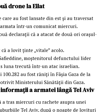
uă drone la Eilat
care au fost lansate din est și au traversat
t armata într-un comunicat miercuri.
ouă declarații că a atacat de două ori orașul-
ă a lovit ținte „vitale” acolo.
 Safieddine, moștenitorul defunctului lider
s luna trecută într-un atac israelian.
i 100.282 au fost răniți în Fâșia Gaza de la
otrivit Ministerului Sănătății din Gaza.
 informații a armatei lângă Tel Aviv
 a tras miercuri cu rachete asupra unei
suburbiile Tel Aviv, după o noapte de lovituri