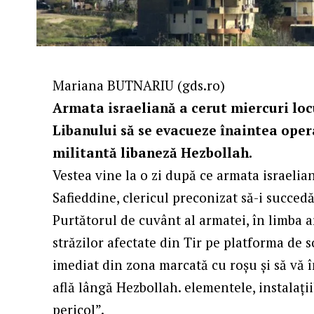
Mariana BUTNARIU
(gds.ro)
Armata israeliană a cerut miercuri locu
Libanului să se evacueze înaintea oper
militantă libaneză Hezbollah.
Vestea vine la o zi după ce armata israeli
Safieddine, clericul preconizat să-i succed
Purtătorul de cuvânt al armatei, în limba a
străzilor afectate din Tir pe platforma de 
imediat din zona marcată cu roșu și să vă î
află lângă Hezbollah. elementele, instalați
pericol”.