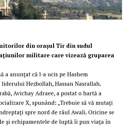
itorilor din orașul Tir din sudul
ațiunilor militare care vizează gruparea
ană a anunțat că l-a ucis pe Hashem
ă liderului Hezbollah, Hassan Nasrallah.
rabă, Avichay Adraee, a postat o hartă a
socializare X, spunând: „Trebuie să vă mutați
ndreptați spre nord de râul Awali. Oricine se
ile și echipamentele de luptă îi pun viața în