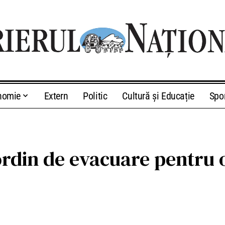
nomie
Extern
Politic
Cultură și Educație
Spo
ordin de evacuare pentru o