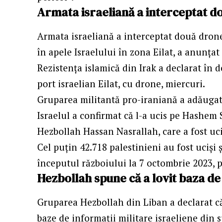
Armata israeliană a interceptat do
Armata israeliană a interceptat două drone 
în apele Israelului în zona Eilat, a anunța
Rezistența islamică din Irak a declarat în d
port israelian Eilat, cu drone, miercuri.
Gruparea militantă pro-iraniană a adăugat c
Israelul a confirmat că l-a ucis pe Hashem
Hezbollah Hassan Nasrallah, care a fost uci
Cel puțin 42.718 palestinieni au fost uciși ș
începutul războiului la 7 octombrie 2023, p
Hezbollah spune că a lovit baza de
Gruparea Hezbollah din Liban a declarat că
baze de informații militare israeliene din 