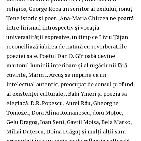
religios, George Roca un scriitor al exilului, ionuț
Țene istoric și poet, ,Ana-Maria Chircea ne poartă
între lirismul introspectiv și vocația
universalității expresive, în timp ce Liviu Țâțan
reconciliază iubirea de natură cu reverberațiile
poeziei sale. Poetul Dan D. Gîrjoabă devine
martorul luminii interioare și al rugăciunii fără
cuvinte, Marin I. Arcuș se impune ca un
intelectual autentic, preocupat de sensul profund
al existenței culturale, , Baki Ymeri și poezia sa
elegiacă, D.R. Popescu, Aurel Rău, Gheorghe
Tomozei, Dora Alina Romanescu, doru Moțoc,
Gelu Dragoș, Ioan Seni, Gavril Moisa, Bela Marko,
Mihai Duțescu, Doina Drăguț și mulți alții sunt
prezentați într-un registru de reflecție culturală