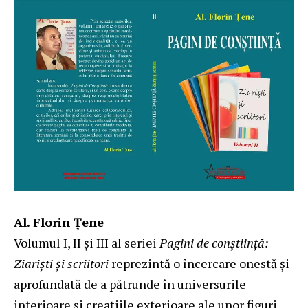
Al. Florin Țene
Volumul I, II și III al seriei
Pagini de conștiință:
Ziariști și scriitori
reprezintă o încercare onestă și
aprofundată de a pătrunde în universurile
interioare și creațiile exterioare ale unor figuri