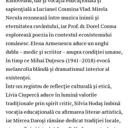
Rahoveanu, dar și vocația educațională și
sapiențială a Lucianei Cosmina Vlad. Mirela
Necula rezonează între muzica inimii și
eternitatea cuvântului, iar Prof. dr. Dorel Cosma
explorează poezia în contextul ecosistemului
românesc. Elena Armenescu aduce un unghi
dublu – medic și scriitor – asupra condiției umane,
în timp ce Mihai Duțescu (1941–2018) evocă
melancolia blândă și dramatismul interior al
existenței.
Într-un registru de reflecție culturală și etică,
Livia Ciupercă aduce în lumină valorile
tradiționale prin spirit critic, Silvia Hodaș îmbină
vocația educațională cu afirmarea literar-artistică,
iar Mircea Daroși rămâne dedicat tradiției locale,