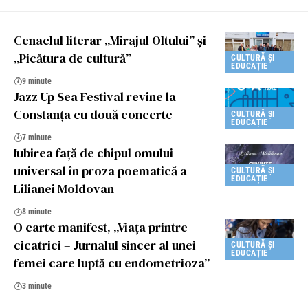
Cenaclul literar „Mirajul Oltului” și
„Picătura de cultură”
CULTURĂ ȘI
EDUCAȚIE
9 minute
Jazz Up Sea Festival revine la
Constanța cu două concerte
CULTURĂ ȘI
EDUCAȚIE
7 minute
Iubirea față de chipul omului
universal în proza poematică a
CULTURĂ ȘI
EDUCAȚIE
Lilianei Moldovan
8 minute
O carte manifest, „Viața printre
cicatrici – Jurnalul sincer al unei
CULTURĂ ȘI
EDUCAȚIE
femei care luptă cu endometrioza”
3 minute