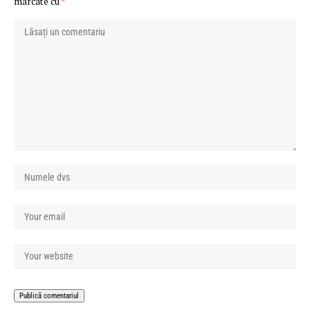
marcate cu
*