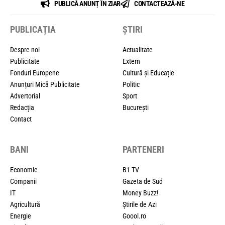
PUBLICĂ ANUNȚ ÎN ZIAR
CONTACTEAZĂ-NE
PUBLICAȚIA
ȘTIRI
Despre noi
Actualitate
Publicitate
Extern
Fonduri Europene
Cultură și Educație
Anunțuri Mică Publicitate
Politic
Advertorial
Sport
Redacția
București
Contact
BANI
PARTENERI
Economie
B1 TV
Companii
Gazeta de Sud
IT
Money Buzz!
Agricultură
Știrile de Azi
Energie
Goool.ro