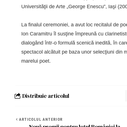
Universităţii de Arte „George Enescu”, Iaşi (20
La finalul ceremoniei, a avut loc recitalul de
Ion Caramitru îl susţine împreună cu clarinetis
dialogând într-o formulă scenică inedită, în ca
spectacol alcătuit pe baza unor selecţiuni din m
marelui poet.
Distribuie articolul
ARTICOLUL ANTERIOR
Nouă premii pentru lotul României la