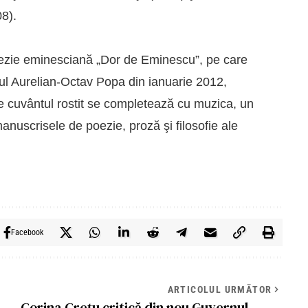
08).
 poezie eminesciană „Dor de Eminescu”, pe care
tul Aurelian-Octav Popa din ianuarie 2012,
re cuvântul rostit se completează cu muzica, un
anuscrisele de poezie, proză şi filosofie ale
Facebook
ARTICOLUL URMĂTOR
Corina Creţu critică din nou Guvernul