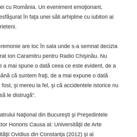
abiei cu România. Un eveniment emoţionant,
făşurat în faţa unei săli arhipline cu iubitori ai
rieteni.
eremonie are loc în sala unde s-a semnat decizia
arat Ion Caramitru pentru Radio Chişinău. Nu
 a mai spune o dată ceea ce este evident, de a
mână că suntem fraţi, de a mai expune o dată
fost, şi mereu la fel, şi că accidentele istorice nu
ă le distrugă”.
eatrului Naţional din Bucureşti şi Preşedintele
or Honoris Causa al: Universităţii de Arte
ăţii Ovidius din Constanţa (2012) şi al