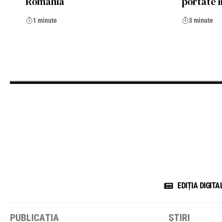
România
portate 
1 minute
3 minute
EDIȚIA DIGITA
PUBLICAȚIA
ȘTIRI