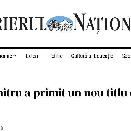
nomie
Extern
Politic
Cultură și Educație
Spo
itru a primit un nou titl
18