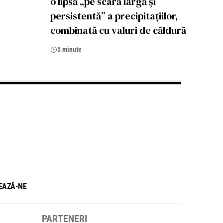
o lipsă „pe scară largă și
persistentă” a precipitațiilor,
combinată cu valuri de căldură
5 minute
EAZĂ-NE
PARTENERI