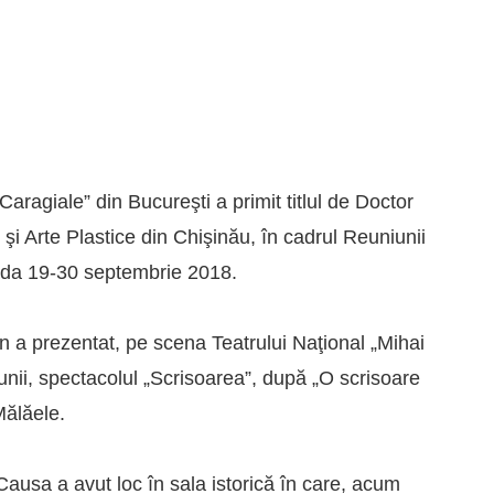
 Caragiale” din Bucureşti a primit titlul de Doctor
i Arte Plastice din Chişinău, în cadrul Reuniunii
oada 19-30 septembrie 2018.
an a prezentat, pe scena Teatrului Naţional „Mihai
nii, spectacolul „Scrisoarea”, după „O scrisoare
Mălăele.
Causa a avut loc în sala istorică în care, acum