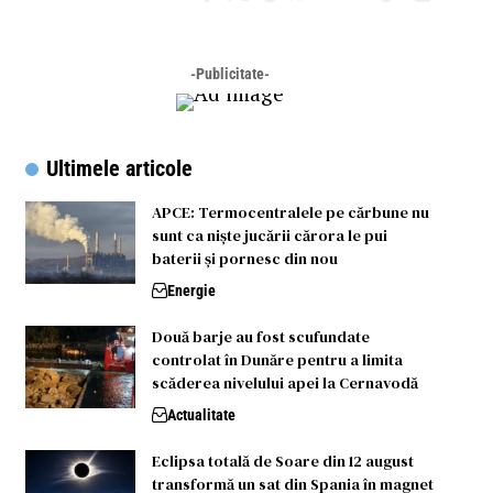
-Publicitate-
Ultimele articole
APCE: Termocentralele pe cărbune nu
sunt ca niște jucării cărora le pui
baterii și pornesc din nou
Energie
Două barje au fost scufundate
controlat în Dunăre pentru a limita
scăderea nivelului apei la Cernavodă
Actualitate
Eclipsa totală de Soare din 12 august
transformă un sat din Spania în magnet