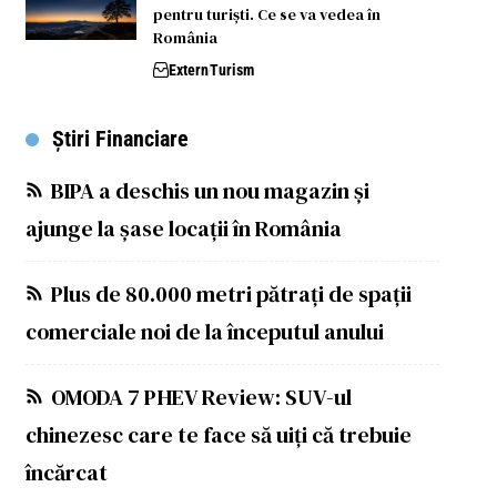
pentru turiști. Ce se va vedea în
România
Extern
Turism
Știri Financiare
BIPA a deschis un nou magazin și
ajunge la șase locații în România
Plus de 80.000 metri pătrați de spații
comerciale noi de la începutul anului
OMODA 7 PHEV Review: SUV-ul
chinezesc care te face să uiți că trebuie
încărcat