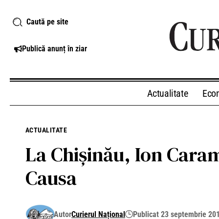
Caută pe site
Publică anunț în ziar
Actualitate
Eco
ACTUALITATE
La Chişinău, Ion Caram
Causa
Autor
Curierul Național
Publicat 23 septembrie 20