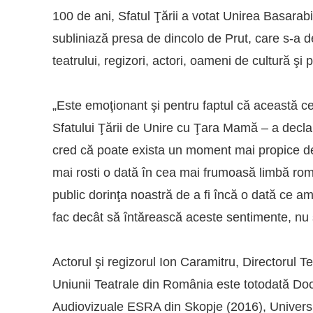
100 de ani, Sfatul Ţării a votat Unirea Basar
subliniază presa de dincolo de Prut, care s-a des
teatrului, regizori, actori, oameni de cultură şi p
„Este emoţionant şi pentru faptul că această c
Sfatului Ţării de Unire cu Ţara Mamă – a decl
cred că poate exista un moment mai propice de
mai rosti o dată în cea mai frumoasă limbă ro
public dorinţa noastră de a fi încă o dată ce am 
fac decât să întărească aceste sentimente, nu s
Actorul şi regizorul Ion Caramitru, Directorul T
Uniunii Teatrale din România este totodată Doct
Audiovizuale ESRA din Skopje (2016), Universit