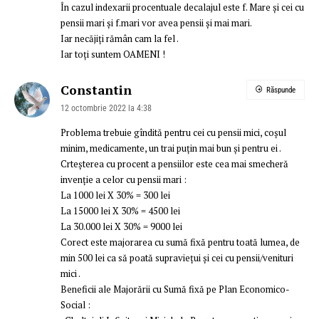
În cazul indexarii procentuale decalajul este f. Mare și cei cu
pensii mari și f.mari vor avea pensii și mai mari.
Iar necăjiți rămân cam la fel .
Iar toți suntem OAMENI !
Constantin
Răspunde
12 octombrie 2022 la 4:38
Problema trebuie gîndită pentru cei cu pensii mici, coșul
minim, medicamente, un trai puțin mai bun și pentru ei .
Crteșterea cu procent a pensiilor este cea mai smecheră
invenție a celor cu pensii mari :
La 1000 lei X 30% = 300 lei
La 15000 lei X 30% = 4500 lei
La 30.000 lei X 30% = 9000 lei
Corect este majorarea cu sumă fixă pentru toată lumea, de
min 500 lei ca să poată supraviețui și cei cu pensii/venituri
mici .
Beneficii ale Majorării cu Sumă fixă pe Plan Economico-
Social :