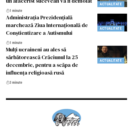
un afacerist sucevean va fi demolat
ACTUALITATE
1 minute
Administrația Prezidențială
marchează Ziua Internațională de
ACTUALITATE
Conștientizare a Autismului
1 minute
Mulți ucraineni au ales să
sărbătorească Crăciunul la 25
ACTUALITATE
decembrie, pentru a scăpa de
influența religioasă rusă
3 minute