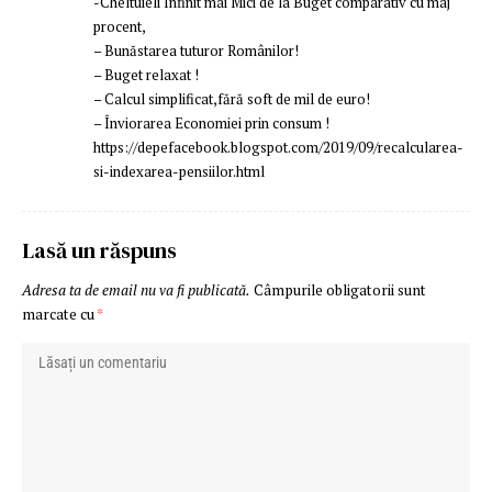
-Cheltuieli Infinit mai Mici de la Buget comparativ cu maj
procent,
– Bunăstarea tuturor Românilor!
– Buget relaxat !
– Calcul simplificat,fără soft de mil de euro!
– Înviorarea Economiei prin consum !
https://depefacebook.blogspot.com/2019/09/recalcularea-
si-indexarea-pensiilor.html
Lasă un răspuns
Adresa ta de email nu va fi publicată.
Câmpurile obligatorii sunt
marcate cu
*