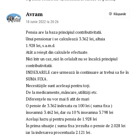
Avram
Răspunde
18 iunie 2022 la 20:26
Pensia are la baza principiul contributivitatii.
Unui pensionar i se calculează 3.362 lei, altuia
1.928 lei, s.a.m.d.
Atât a reieșit din calculele efectuate.
Nici într un caz, nici în celalalt nu se încalcă principiul
contributivitatii.
INDEXARILE care urmează în continuare ar trebui sa fie în
SUMA FIXA .
Necesitățile sunt aceleași pentru toți.
De la medicamente, mâncare, utilități etc.
Diferențele nu vor mai fi atit de mari
O pensie de 3.362 indexata cu 100 lei ( suma fixa )
înseamnă 3.462 lei, dar cu 10 % inseamna 3.798 lei
Același lucru și pentru pensia de 1.928 lei
În prima situație ( suma fixa )rezulta o pensie de 2.028 lei
iar la indexarea procentuala 2.121 lei .