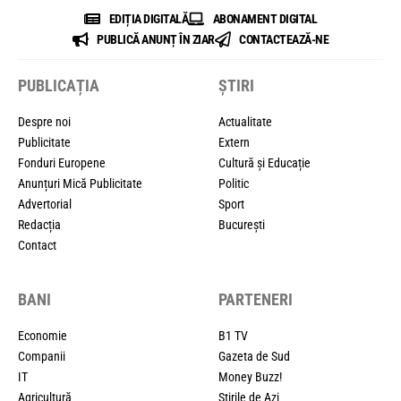
EDIȚIA DIGITALĂ
ABONAMENT DIGITAL
PUBLICĂ ANUNȚ ÎN ZIAR
CONTACTEAZĂ-NE
PUBLICAȚIA
ȘTIRI
Despre noi
Actualitate
Publicitate
Extern
Fonduri Europene
Cultură și Educație
Anunțuri Mică Publicitate
Politic
Advertorial
Sport
Redacția
București
Contact
BANI
PARTENERI
Economie
B1 TV
Companii
Gazeta de Sud
IT
Money Buzz!
Agricultură
Știrile de Azi