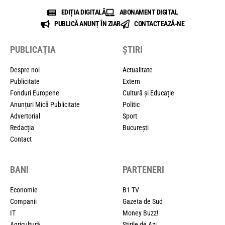
EDIȚIA DIGITALĂ
ABONAMENT DIGITAL
PUBLICĂ ANUNȚ ÎN ZIAR
CONTACTEAZĂ-NE
PUBLICAȚIA
ȘTIRI
Despre noi
Actualitate
Publicitate
Extern
Fonduri Europene
Cultură și Educație
Anunțuri Mică Publicitate
Politic
Advertorial
Sport
Redacția
București
Contact
BANI
PARTENERI
Economie
B1 TV
Companii
Gazeta de Sud
IT
Money Buzz!
Agricultură
Știrile de Azi