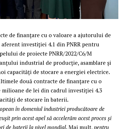
cte de finanțare cu o valoare a ajutorului de
l aferent investiției 4.1 din PNRR pentru
 Apelului de proiecte PNRR/2022/C6/M
lanțului industrial de producție, asamblare și
noi capacități de stocare a energiei electrice.
 ultimele două contracte de finanțare cu o
 milioane de lei din cadrul investiției 4.3
ități de stocare în baterii.
ropean în domeniul industriei producătoare de
eușit prin acest apel să accelerăm acest proces și
 de baterii la nivel mondial
. Mai mult,
pentru