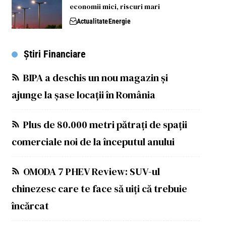
economii mici, riscuri mari
Actualitate
Energie
Știri Financiare
BIPA a deschis un nou magazin și
ajunge la șase locații în România
Plus de 80.000 metri pătrați de spații
comerciale noi de la începutul anului
OMODA 7 PHEV Review: SUV-ul
chinezesc care te face să uiți că trebuie
încărcat