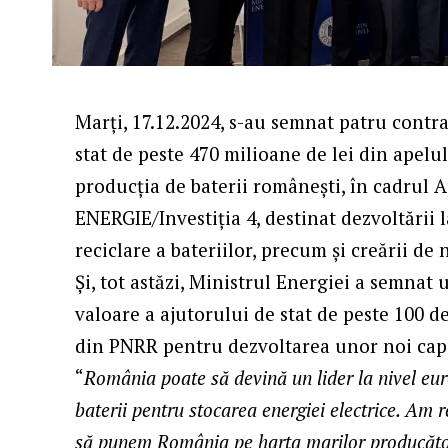
Marți, 17.12.2024, s-au semnat patru contra
stat de peste 470 milioane de lei din apelu
producția de baterii românești, în cadrul
ENERGIE/Investiţia 4, destinat dezvoltării 
reciclare a bateriilor, precum și creării de 
Și, tot astăzi, Ministrul Energiei a semnat
valoare a ajutorului de stat de peste 100 de
din PNRR pentru dezvoltarea unor noi capac
“
România poate să devină un lider la nivel eu
baterii pentru stocarea energiei electrice. Am r
să punem România pe harta marilor producători