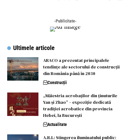
-Publicitate-
Ultimele articole
ARACO a prezentat principalele
tendințe ale sectorului de construcții
din România până în 2030
Construcții
„Măiestria acrobaților din ținuturile
Yan și Zhao” – expoziție dedicată
tradiției acrobatice din provincia
Hebei, la București
Actualitate
A.R.I.: Stingerea iluminatului public: