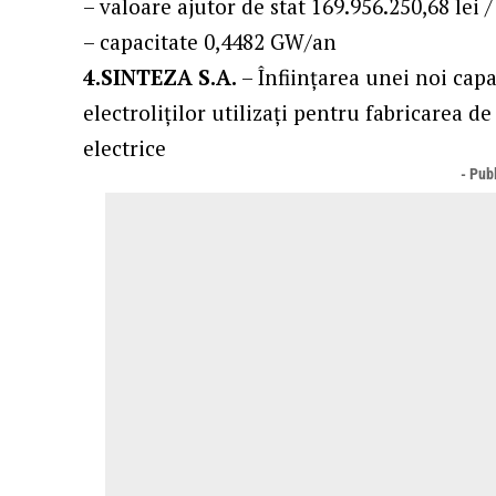
– valoare ajutor de stat 169.956.250,68 lei 
– capacitate 0,4482 GW/an
4.SINTEZA S.A.
– Înființarea unei noi capac
electroliților utilizați pentru fabricarea d
electrice
- Publ