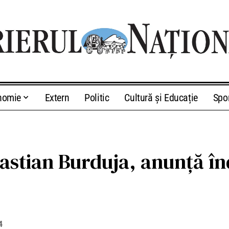
nomie
Extern
Politic
Cultură și Educație
Spo
bastian Burduja, anunță în
4