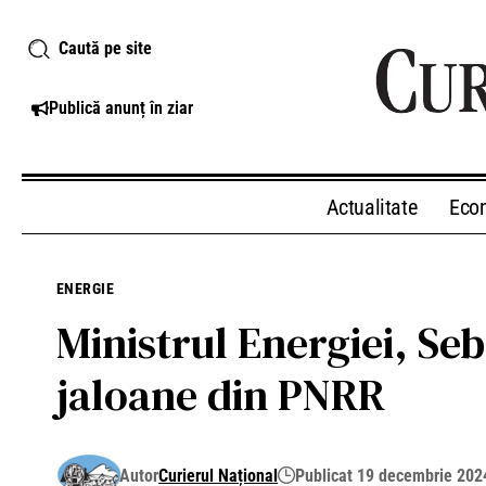
Caută pe site
Publică anunț în ziar
Actualitate
Eco
ENERGIE
Ministrul Energiei, Se
jaloane din PNRR
Autor
Curierul Național
Publicat 19 decembrie 202