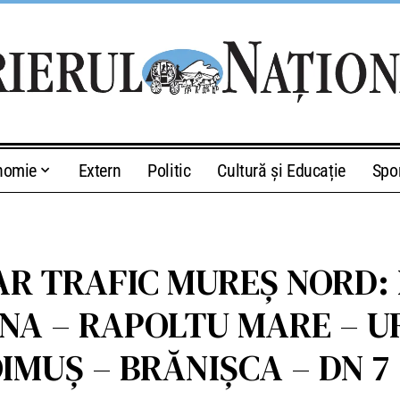
nomie
Extern
Politic
Cultură și Educație
Spo
R TRAFIC MUREȘ NORD: 
NA – RAPOLTU MARE – UR
MUȘ – BRĂNIȘCA – DN 7 (