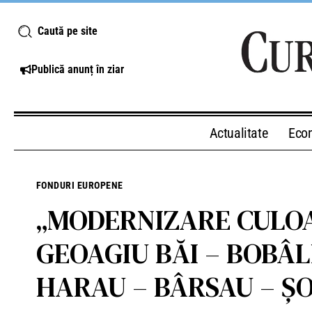
Caută pe site
Publică anunț în ziar
Actualitate
Eco
FONDURI EUROPENE
„MODERNIZARE CULOA
GEOAGIU BĂI – BOBÂL
HARAU – BÂRSAU – ȘOI