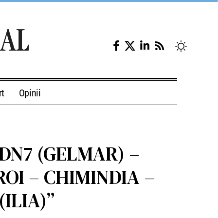
rt
Opinii
DN7 (GELMAR) –
OI – CHIMINDIA –
ILIA)”