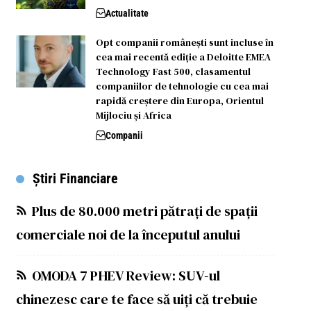
Actualitate
Opt companii românești sunt incluse în
cea mai recentă ediție a Deloitte EMEA
Technology Fast 500, clasamentul
companiilor de tehnologie cu cea mai
rapidă creștere din Europa, Orientul
Mijlociu și Africa
Companii
Știri Financiare
Plus de 80.000 metri pătrați de spații
comerciale noi de la începutul anului
OMODA 7 PHEV Review: SUV-ul
chinezesc care te face să uiți că trebuie