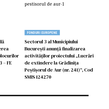
FONDURI EUROPENE
lă
Sectorul 3 al Municipiului
erea
Bucureşti anunţă finalizarea
blocurilor
activităţilor proiectului „Lucrări
3 – FE
de extindere la Grădinița
Peștișorul de Aur (nr. 241)“, Cod
SMIS 124270