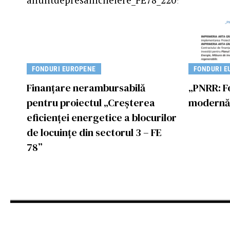
FONDURI EUROPENE
FONDURI E
Finanțare nerambursabilă
„PNRR: F
pentru proiectul „Creșterea
modernă 
eficienței energetice a blocurilor
de locuințe din sectorul 3 – FE
78”