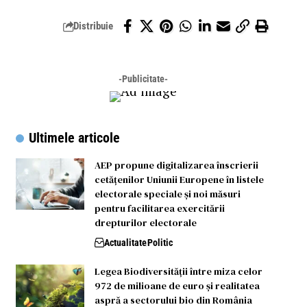
Distribuie
-Publicitate-
Ultimele articole
AEP propune digitalizarea înscrierii
cetățenilor Uniunii Europene în listele
electorale speciale și noi măsuri
pentru facilitarea exercitării
drepturilor electorale
Actualitate
Politic
Legea Biodiversității între miza celor
972 de milioane de euro și realitatea
aspră a sectorului bio din România