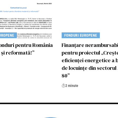
UROPENE
FONDURI EUROPENE
onduri pentru România
Finanțare nerambursabi
și reformată!”
pentru proiectul „Creșt
eficienței energetice a 
de locuințe din sectorul 
80”
2 minute