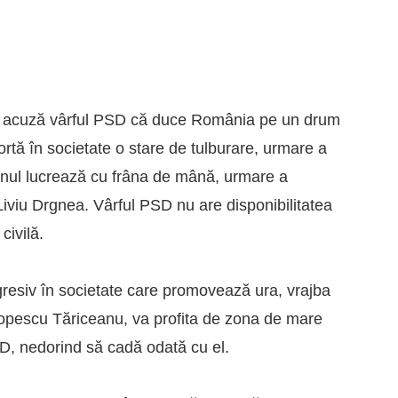
u, acuză vârful PSD că duce România pe un drum
xportă în societate o stare de tulburare, urmare a
vernul lucrează cu frâna de mână, urmare a
e Liviu Drgnea. Vârful PSD nu are disponibilitatea
 civilă.
gresiv în societate care promovează ura, vrajba
opescu Tăriceanu, va profita de zona de mare
D, nedorind să cadă odată cu el.