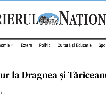
nomie
Extern
Politic
Cultură și Educație
Spo
ur la Dragnea şi Tăricean
18