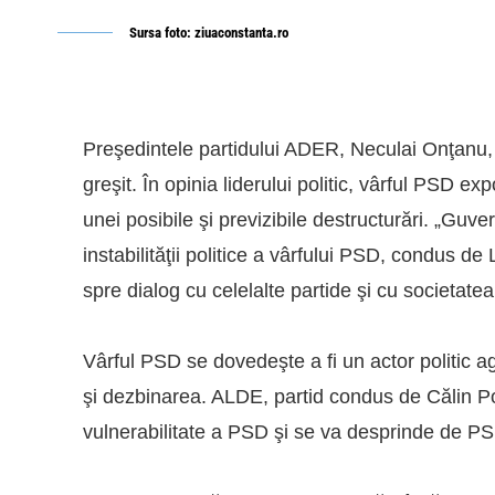
Sursa foto: ziuaconstanta.ro
Preşedintele partidului ADER, Neculai Onţan
greşit. În opinia liderului politic, vârful PSD e
unei posibile şi previzibile destructurări. „Gu
instabilităţii politice a vârfului PSD, condus d
spre dialog cu celelalte partide şi cu societatea
Vârful PSD se dovedeşte a fi un actor politic a
şi dezbinarea. ALDE, partid condus de Călin P
vulnerabilitate a PSD şi se va desprinde de PS