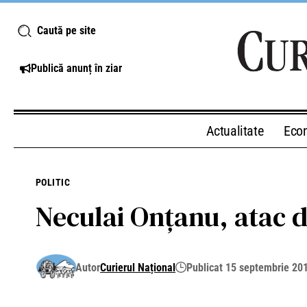
Caută pe site
Publică anunț în ziar
Actualitate
Eco
POLITIC
Neculai Onţanu, atac d
Autor
Curierul Național
Publicat 15 septembrie 20