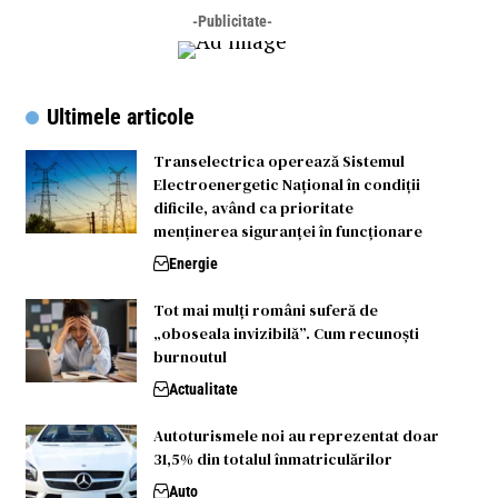
-Publicitate-
Ultimele articole
Transelectrica operează Sistemul
Electroenergetic Național în condiții
dificile, având ca prioritate
menținerea siguranței în funcționare
Energie
Tot mai mulți români suferă de
„oboseala invizibilă”. Cum recunoști
burnoutul
Actualitate
Autoturismele noi au reprezentat doar
31,5% din totalul înmatriculărilor
Auto