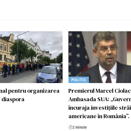
POLITIC
nal pentru organizarea
Premierul Marcel Ciolacu
n diaspora
Ambasada SUA: „Guvern
încuraja investițiile stră
americane în România”.
2 minute