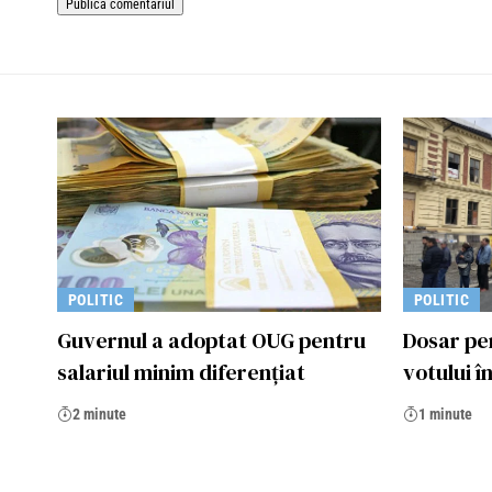
POLITIC
POLITIC
Guvernul a adoptat OUG pentru
Dosar pe
salariul minim diferenţiat
votului î
2 minute
1 minute