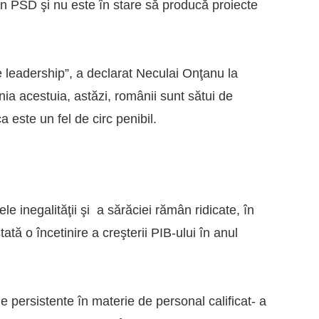
din PSD şi nu este în stare să producă proiecte
e leadership”, a declarat Neculai Onţanu la
ia acestuia, astăzi, românii sunt sătui de
ca este un fel de circ penibil.
tele inegalităţii şi a sărăciei rămân ridicate, în
tă o încetinire a creşterii PIB-ului în anul
e persistente în materie de personal calificat- a