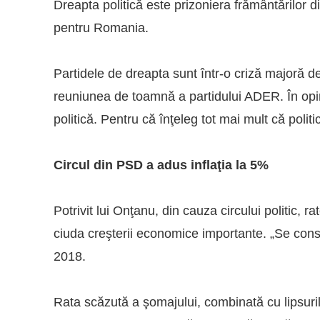
Dreapta politică este prizoniera frământărilor 
pentru Romania.
Partidele de dreapta sunt într-o criză majoră d
reuniunea de toamnă a partidului ADER. În opin
politică. Pentru că înţeleg tot mai mult că politi
Circul din PSD a adus inflaţia la 5%
Potrivit lui Onţanu, din cauza circului politic, ra
ciuda creşterii economice importante. „Se consta
2018.
Rata scăzută a şomajului, combinată cu lipsuril