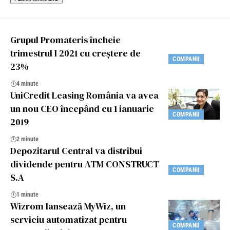
Grupul Promateris încheie
trimestrul I 2021 cu creștere de
COMPANII
23%
4 minute
UniCredit Leasing România va avea
un nou CEO începând cu 1 ianuarie
COMPANII
2019
2 minute
Depozitarul Central va distribui
dividende pentru ATM CONSTRUCT
COMPANII
S.A
1 minute
Wizrom lansează MyWiz, un
serviciu automatizat pentru
COMPANII