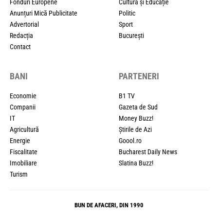
Fonduri Europene
Cultură și Educație
Anunțuri Mică Publicitate
Politic
Advertorial
Sport
Redacția
București
Contact
BANI
PARTENERI
Economie
B1 TV
Companii
Gazeta de Sud
IT
Money Buzz!
Agricultură
Știrile de Azi
Energie
Goool.ro
Fiscalitate
Bucharest Daily News
Imobiliare
Slatina Buzz!
Turism
BUN DE AFACERI, DIN 1990