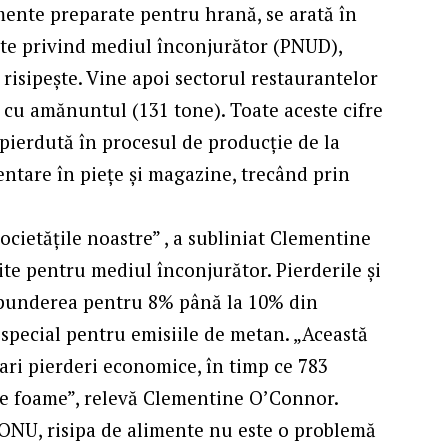
imente preparate pentru hrană, se arată în
te privind mediul înconjurător (PNUD),
 risipește. Vine apoi sectorul restaurantelor
or cu amănuntul (131 tone). Toate aceste cifre
pierdută în procesul de producție de la
entare în piețe și magazine, trecând prin
societățile noastre” , a subliniat Clementine
te pentru mediul înconjurător. Pierderile și
spunderea pentru 8% până la 10% din
n special pentru emisiile de metan. „Această
ari pierderi economice, în timp ce 783
de foame”, relevă Clementine O’Connor.
i ONU, risipa de alimente nu este o problemă