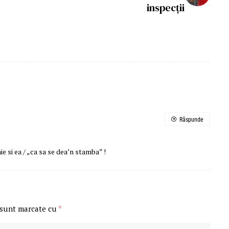
inspecţii
Răspunde
e si ea / „ca sa se dea’n stamba” !
 sunt marcate cu
*