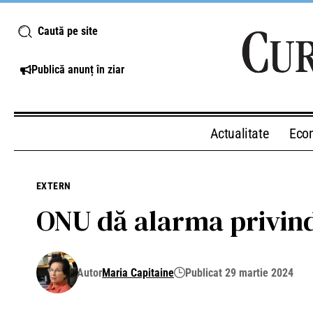
Caută pe site
Publică anunț în ziar
Actualitate
Eco
EXTERN
ONU dă alarma privind 
Autor
Maria Capitaine
Publicat 29 martie 2024