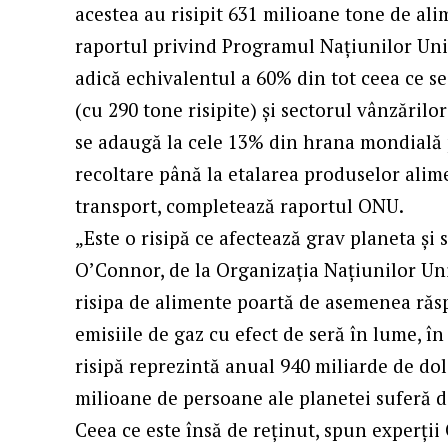
acestea au risipit 631 milioane tone de al
raportul privind Programul Națiunilor Uni
adică echivalentul a 60% din tot ceea ce se
(cu 290 tone risipite) și sectorul vânzăril
se adaugă la cele 13% din hrana mondială 
recoltare până la etalarea produselor alim
transport, completează raportul ONU.
„Este o risipă ce afectează grav planeta și 
O’Connor, de la Organizația Națiunilor Uni
risipa de alimente poartă de asemenea ră
emisiile de gaz cu efect de seră în lume, î
risipă reprezintă anual 940 miliarde de dol
milioane de persoane ale planetei suferă 
Ceea ce este însă de reținut, spun experți