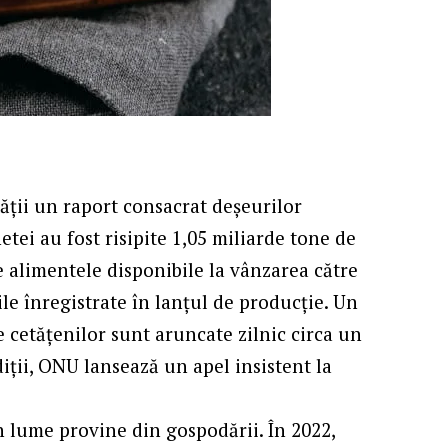
ății un raport consacrat deșeurilor
etei au fost risipite 1,05 miliarde tone de
 alimentele disponibile la vânzarea către
ile înregistrate în lanțul de producție. Un
e cetățenilor sunt aruncate zilnic circa un
iții, ONU lansează un apel insistent la
n lume provine din gospodării. În 2022,