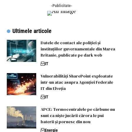
-Publicitate-
Ultimele articole
Datele de contact ale poliției și
instituțiilor guvernamentale din Marea
Britanie, publicate pe dark web
IT
Vulnerabilități SharePoint exploatate
într-un atac asupra Agenției Federale
IT din Elveția
IT
APCE: Termocentralele pe cărbune nu
sunt ca niște jucării cărora le pui
baterii și pornesc din nou
Energie