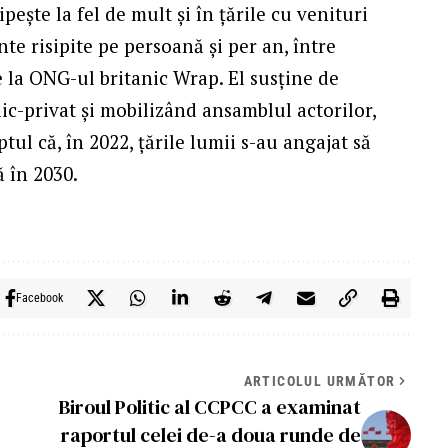
ipește la fel de mult și în țările cu venituri
te risipite pe persoană și per an, între
e la ONG-ul britanic Wrap. El susține de
c-privat și mobilizând ansamblul actorilor,
tul că, în 2022, țările lumii s-au angajat să
 în 2030.
Facebook
ARTICOLUL URMĂTOR
Biroul Politic al CCPCC a examinat
raportul celei de-a doua runde de