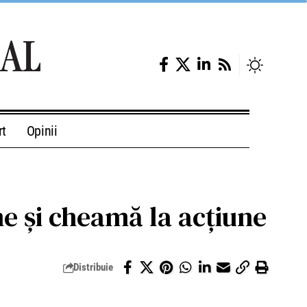
rt
Opinii
e și cheamă la acțiune
Distribuie