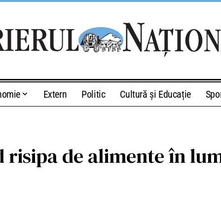
nomie
Extern
Politic
Cultură și Educație
Spo
risipa de alimente în lum