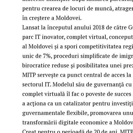
pentru crearea de locuri de muncă, atragere
în creștere a Moldovei.
Lansat la începutul anului 2018 de către 
parc IT inovator, complet virtual, concepu
al Moldovei și a spori competitivitatea re
unic de 7%, proceduri simplificate de imigr
birocratice reduse și posibilitatea unei pr
MITP servește ca punct central de acces la 
sectorul IT. Modelul său de guvernanță cu 
complet virtuală îl fac o poveste de succe
a acționa ca un catalizator pentru investiț
guvernamentale flexibile, promovarea unu
transformării digitale economice a Moldov
Creat pentru o perioadă de 20 de ani, MIT