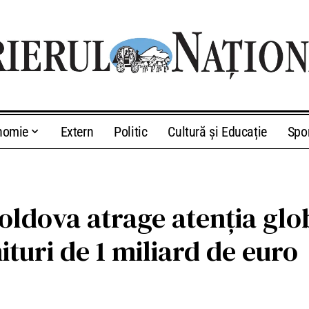
nomie
Extern
Politic
Cultură și Educație
Spo
Moldova atrage atenția glo
nituri de 1 miliard de euro