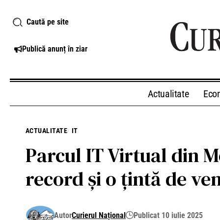
Caută pe site
Publică anunț în ziar
Actualitate
Eco
ACTUALITATE
IT
Parcul IT Virtual din 
record și o țintă de ve
Autor
Curierul Național
Publicat 10 iulie 2025