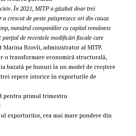
ecisiv. În 2021, MITP a găzduit doar trei
 a crescut de peste paisprezece ori din cauza
e timp, numărul companiilor cu capital românesc
t parțial de recentele modificări fiscale care
t Marina Bzovîi, administrator al MITP.
tr-o transformare economică structurală,
ția bazată pe bunuri la un model de creștere
t trei repere istorice în exporturile de
d pentru primul trimestru
c
alul exporturilor, cea mai mare pondere din