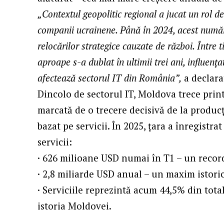
„Contextul geopolitic regional a jucat un rol d
companii ucrainene. Până în 2024, acest număr
relocărilor strategice cauzate de război. Într
aproape s-a dublat în ultimii trei ani, influența
afectează sectorul IT din România”,
a declara
Dincolo de sectorul IT, Moldova trece prin
marcată de o trecere decisivă de la produc
bazat pe servicii. În 2025, țara a înregistra
servicii:
· 626 milioane USD numai în T1 – un recor
· 2,8 miliarde USD anual – un maxim istori
· Serviciile reprezintă acum 44,5% din tot
istoria Moldovei.