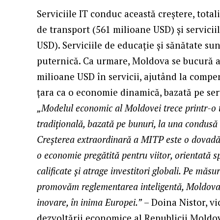
Serviciile IT conduc această creștere, tota
de transport (561 milioane USD) și servicii
USD). Serviciile de educație și sănătate su
puternică. Ca urmare, Moldova se bucură 
milioane USD în servicii, ajutând la compe
țara ca o economie dinamică, bazată pe serv
„Modelul economic al Moldovei trece printr-o
tradițională, bazată pe bunuri, la una condusă d
Creșterea extraordinară a MITP este o dovadă 
o economie pregătită pentru viitor, orientată s
calificate și atrage investitori globali. Pe măs
promovăm reglementarea inteligentă, Moldova 
inovare, în inima Europei.”
– Doina Nistor, vi
dezvoltării economice al Republicii Moldo