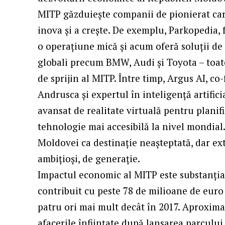
MITP găzduiește companii de pionierat car
inova și a crește. De exemplu, Parkopedia,
o operațiune mică și acum oferă soluții de
globali precum BMW, Audi și Toyota – toat
de sprijin al MITP. Între timp, Argus AI, 
Andrusca și expertul în inteligență artifici
avansat de realitate virtuală pentru plani
tehnologie mai accesibilă la nivel mondial
Moldovei ca destinație neașteptată, dar ex
ambițioși, de generație.
Impactul economic al MITP este substanțial
contribuit cu peste 78 de milioane de euro
patru ori mai mult decât în 2017. Aproxim
afacerile înființate după lansarea parcului