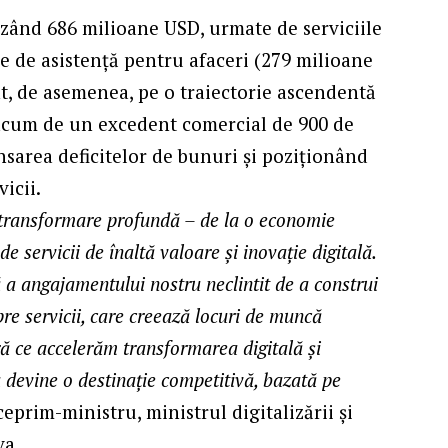
lizând 686 milioane USD, urmate de serviciile
le de asistență pentru afaceri (279 milioane
nt, de asemenea, pe o traiectorie ascendentă
acum de un excedent comercial de 900 de
nsarea deficitelor de bunuri și poziționând
icii.
 transformare profundă – de la o economie
e servicii de înaltă valoare și inovație digitală.
a angajamentului nostru neclintit de a construi
pre servicii, care creează locuri de muncă
ură ce accelerăm transformarea digitală și
devine o destinație competitivă, bazată pe
ceprim-ministru, ministrul digitalizării și
va.