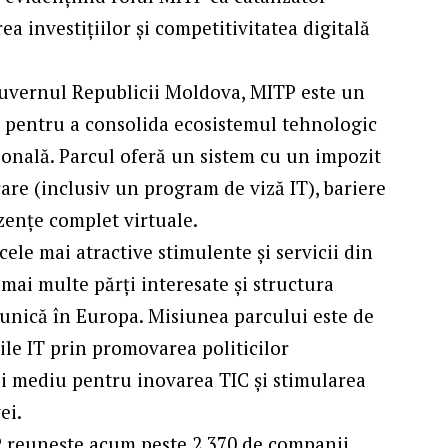
a investițiilor și competitivitatea digitală
Guvernul Republicii Moldova, MITP este un
t pentru a consolida ecosistemul tehnologic
gională. Parcul oferă un sistem cu un impozit
are (inclusiv un program de viză IT), bariere
ezențe complet virtuale.
cele mai atractive stimulente și servicii din
mai multe părți interesate și structura
s unică în Europa. Misiunea parcului este de
iile IT prin promovarea politicilor
i mediu pentru inovarea TIC și stimularea
ei.
P reunește acum peste 2.370 de companii