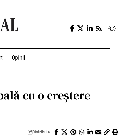
rt
Opinii
bală cu o creștere
Distribuie