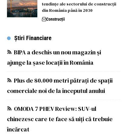
tendințe ale sectorului de construcții
din România până în 2030
Construcții
Știri Financiare
BIPA a deschis un nou magazin și
ajunge la șase locații în România
Plus de 80.000 metri pătrați de spații
comerciale noi de la începutul anului
OMODA 7 PHEV Review: SUV-ul
chinezesc care te face să uiți că trebuie
încărcat