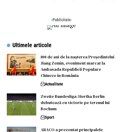
-Publicitate-
Ultimele articole
100 de ani de la nașterea Președintelui
Jiang Zemin, eveniment marcat la
Ambasada Republicii Populare
Chineze în România
Actualitate
Zweite Bundesliga: Hertha Berlin
debutează cu victorie pe terenul lui
Bochum
Sport
ARACO a prezentat principalele