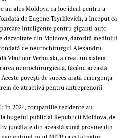
e au ales Moldova ca loc ideal pentru a
 fondată de Eugene Tsyrklevich, a început ca
 parcare inteligente pentru giganți auto
e dezvoltate din Moldova, datorită mediului
co-fondată de neurochirurgul Alexandru
ală Vladimir Verbulski, a creat un sistem
ficarea neurochirurgicală, făcând această
. Aceste povești de succes arată emergența
trem de atractivă pentru antreprenorii
: în 2024, companiile rezidente au
 la bugetul public al Republicii Moldova, de
ativ jumătate din această sumă provine din
, evidențiind rolul MITP ca catalizator