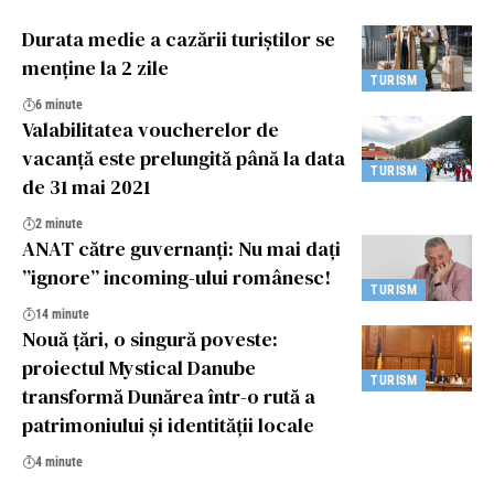
Durata medie a cazării turiștilor se
menține la 2 zile
TURISM
6 minute
Valabilitatea voucherelor de
vacanță este prelungită până la data
TURISM
de 31 mai 2021
2 minute
ANAT către guvernanți: Nu mai dați
”ignore” incoming-ului românesc!
TURISM
14 minute
Nouă țări, o singură poveste:
proiectul Mystical Danube
TURISM
transformă Dunărea într-o rută a
patrimoniului și identității locale
4 minute