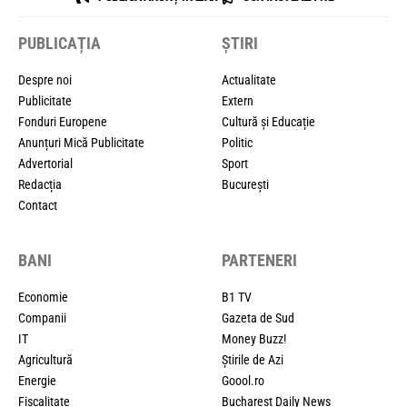
PUBLICAȚIA
ȘTIRI
Despre noi
Actualitate
Publicitate
Extern
Fonduri Europene
Cultură și Educație
Anunțuri Mică Publicitate
Politic
Advertorial
Sport
Redacția
București
Contact
BANI
PARTENERI
Economie
B1 TV
Companii
Gazeta de Sud
IT
Money Buzz!
Agricultură
Știrile de Azi
Energie
Goool.ro
Fiscalitate
Bucharest Daily News