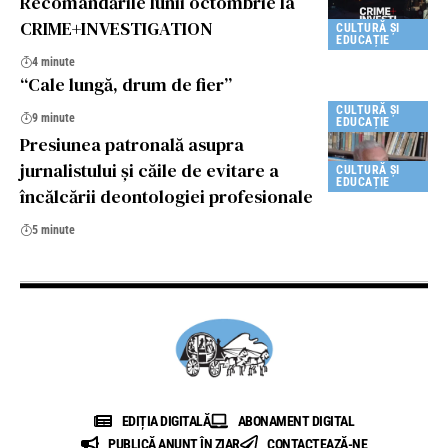
Recomandările lunii octombrie la
CRIME+INVESTIGATION
CULTURĂ ȘI
EDUCAȚIE
4 minute
“Cale lungă, drum de fier”
CULTURĂ ȘI
9 minute
EDUCAȚIE
Presiunea patronală asupra
jurnalistului și căile de evitare a
CULTURĂ ȘI
EDUCAȚIE
încălcării deontologiei profesionale
5 minute
EDIȚIA DIGITALĂ
ABONAMENT DIGITAL
PUBLICĂ ANUNȚ ÎN ZIAR
CONTACTEAZĂ-NE