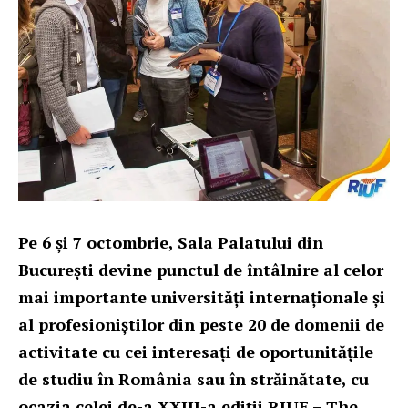
Pe 6 şi 7 octombrie, Sala Palatului din
București devine punctul de întâlnire al celor
mai importante universități internaționale şi
al profesioniştilor din peste 20 de domenii de
activitate cu cei interesați de oportunităţile
de studiu în România sau în străinătate, cu
ocazia celei de-a XXIII-a ediții RIUF – The