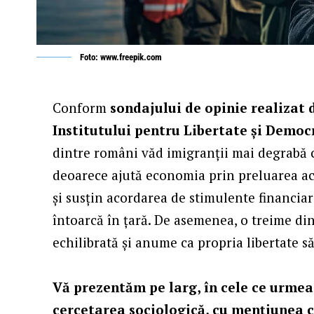
Foto: www.freepik.com
Conform
sondajului de opinie realiza
Institutului pentru Libertate și Democ
dintre români văd imigranții mai degrabă
deoarece ajută economia prin preluarea a
și susțin acordarea de stimulente financia
întoarcă în țară. De asemenea, o treime di
echilibrată și anume ca propria libertate să
Vă prezentăm pe larg, în cele ce urmeaz
cercetarea sociologică, cu mențiunea c