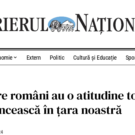
nomie
Extern
Politic
Cultură și Educație
Spo
re români au o atitudine t
uncească în țara noastră
24