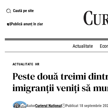
Caută pe site
Publică anunț în ziar
Actualitate
Eco
ACTUALITATE
HR
Peste două treimi dint
imigranții veniți să m
Autor
Curierul Național
Publicat 18 septembrie 20