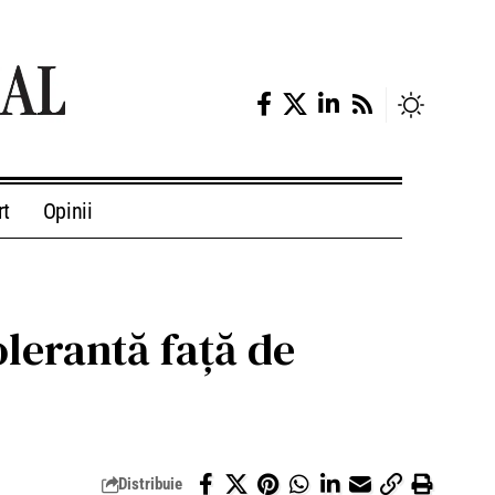
rt
Opinii
olerantă față de
Distribuie