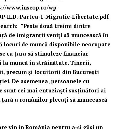
s://www.inscop.ro/wp-
P-ILD.-Partea-1-Migratie-Libertate.pdf
search:
”Peste două treimi dintre
ață de imigranții veniți să muncească în
stă locuri de muncă disponibile neocupate
sc ca țara să stimuleze financiar
 la muncă în străinătate. Tinerii,
i, precum și locuitorii din București
ției. De asemenea, persoanele cu
e sunt cei mai entuziaști susținători ai
în țară a românilor plecați să muncească
re vin în România pentru a-și găsi un