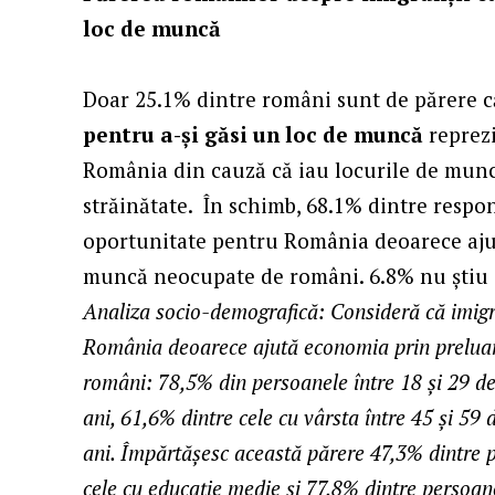
loc de muncă
Doar 25.1% dintre români sunt de părere 
pentru a-și găsi un loc de muncă
reprez
România din cauză că iau locurile de muncă
străinătate. În schimb, 68.1% dintre respo
oportunitate pentru România deoarece aju
muncă neocupate de români. 6.8% nu știu
Analiza socio-demografică: Consideră că imigr
România deoarece ajută economia prin preluar
români: 78,5% din persoanele între 18 și 29 de 
ani, 61,6% dintre cele cu vârsta între 45 și 59 
ani. Împărtășesc această părere 47,3% dintre 
cele cu educație medie și 77,8% dintre persoan