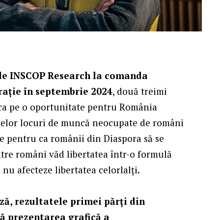
t de INSCOP Research la comanda
rație în septembrie 2024
, două treimi
 ca pe o oportunitate pentru România
celor locuri de muncă neocupate de români
re pentru ca românii din Diaspora să se
ntre români văd libertatea într-o formulă
 nu afecteze libertatea celorlalți.
ă, rezultatele primei părți din
ă prezentarea grafică a