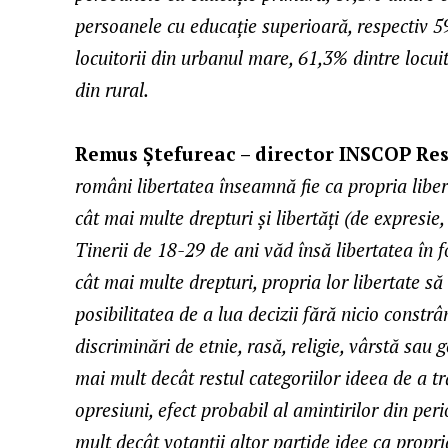
persoanele cu educație superioară, respectiv 59
locuitorii din urbanul mare, 61,3% dintre locuit
din rural.
Remus Ștefureac – director INSCOP Re
români libertatea înseamnă fie ca propria libert
cât mai multe drepturi și libertăți (de expresie,
Tinerii de 18-29 de ani văd însă libertatea în 
cât mai multe drepturi, propria lor libertate să 
posibilitatea de a lua decizii fără nicio constr
discriminări de etnie, rasă, religie, vârstă sau
mai mult decât restul categoriilor ideea de a tr
opresiuni, efect probabil al amintirilor din p
mult decât votanții altor partide idee ca propria