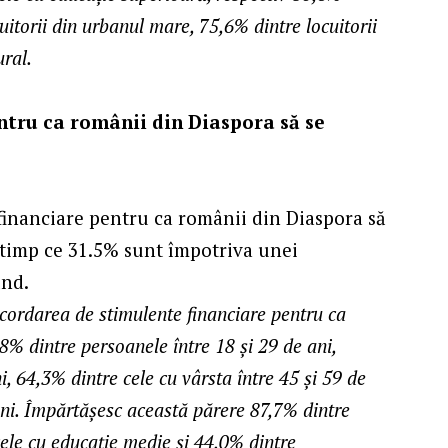
cuitorii din urbanul mare, 75,6% dintre locuitorii
ural.
ntru ca românii din Diaspora să se
financiare pentru ca românii din Diaspora să
n timp ce 31.5% sunt împotriva unei
und.
cordarea de stimulente financiare pentru ca
8% dintre persoanele între 18 și 29 de ani,
i, 64,3% dintre cele cu vârsta între 45 și 59 de
 ani. Împărtășesc această părere 87,7% dintre
ele cu educație medie și 44,0% dintre