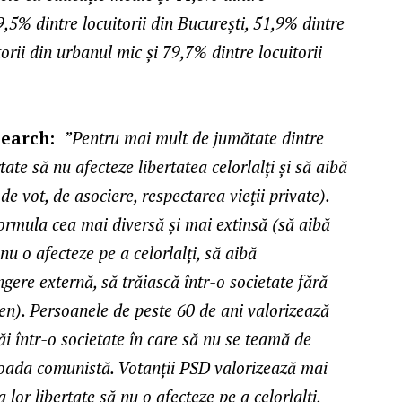
,5% dintre locuitorii din București, 51,9% dintre
orii din urbanul mic și 79,7% dintre locuitorii
search:
”Pentru mai mult de jumătate dintre
ate să nu afecteze libertatea celorlalți și să aibă
 de vot, de asociere, respectarea vieții private).
formula cea mai diversă și mai extinsă (să aibă
nu o afecteze pe a celorlalți, să aibă
ângere externă, să trăiască într-o societate fără
 gen). Persoanele de peste 60 de ani valorizează
ăi într-o societate în care să nu se teamă de
erioada comunistă. Votanții PSD valorizează mai
 lor libertate să nu o afecteze pe a celorlalți,