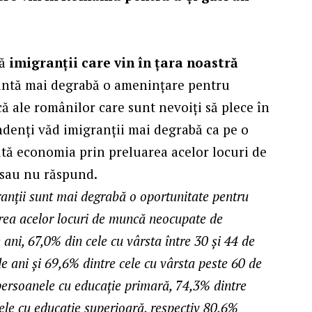
că
imigranții care vin în țara noastră
intă mai degrabă o amenințare pentru
 ale românilor care sunt nevoiți să plece în
ndenți văd imigranții mai degrabă ca pe o
tă economia prin preluarea acelor locuri de
 sau nu răspund.
anții sunt mai degrabă o oportunitate pentru
ea acelor locuri de muncă neocupate de
ani, 67,0% din cele cu vârsta între 30 și 44 de
de ani și 69,6% dintre cele cu vârsta peste 60 de
persoanele cu educație primară, 74,3% dintre
ele cu educație superioară, respectiv 80,6%