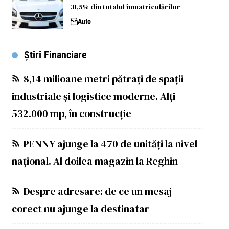
31,5% din totalul înmatriculărilor
Auto
Știri Financiare
8,14 milioane metri pătrați de spații
industriale și logistice moderne. Alți
532.000 mp, în construcție
PENNY ajunge la 470 de unități la nivel
național. Al doilea magazin la Reghin
Despre adresare: de ce un mesaj
corect nu ajunge la destinatar