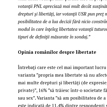
votanții PNL apreciază mai mult decât susținăt
drepturi și libertăți, iar votanții USR pun preț
posibilitatea de a lua decizii fără nicio constr
modul în care înțeleg libertatea votanții tuturor
tipuri de definiții măsurate în sondaj.”
Opinia românilor despre libertate
Întrebați care este cel mai important lucru 
varianta ”propria mea libertate să nu afecte
mai multe drepturi și libertăți (de expresie,
private)”, 16% ”să trăiesc într-o societate fă
sau sex”. Varianta ”să am posibilitatea de a
este indicată de 11.4% dintre respondenți și