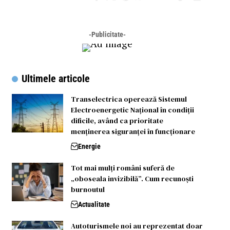
-Publicitate-
Ultimele articole
Transelectrica operează Sistemul
Electroenergetic Național în condiții
dificile, având ca prioritate
menținerea siguranței în funcționare
Energie
Tot mai mulți români suferă de
„oboseala invizibilă”. Cum recunoști
burnoutul
Actualitate
Autoturismele noi au reprezentat doar