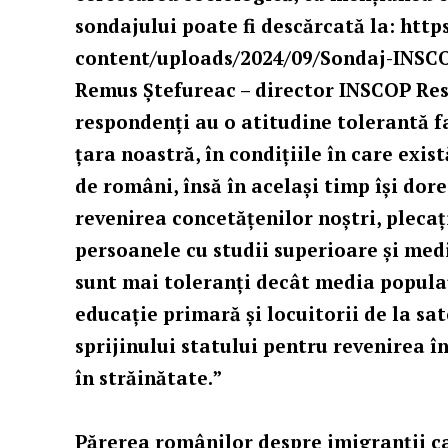
sondajului poate fi descărcată la:
http
content/uploads/2024/09/Sondaj-INSCO
Remus Ștefureac – director INSCOP Re
respondenți au o atitudine tolerantă f
țara noastră, în condițiile în care exi
de români, însă în același timp își dore
revenirea concetățenilor noștri, plecați
persoanele cu studii superioare și medi
sunt mai toleranți decât media popula
educație primară și locuitorii de la sat
sprijinului statului pentru revenirea 
în străinătate.”
Părerea românilor despre imigranții ca