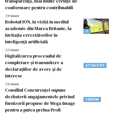
transparență, mai multe cerințe de
conformare pentru contribuabili
9 minute
Robotul ION, în vizită în mediul
academic din Marea Britanie, la
IT
invitația cercetătorilor în
inteligență artificială
7 minute
Digitalizarea procesului de
completare și transmitere a
ACTUALITATE
declarațiilor de avere și de
interese
5 minute
Consiliul Concurenței supune
dezbaterii angajamentele privind
COMPANII
furnizorii propuse de Mega Image
pentru a putea prelua Profi