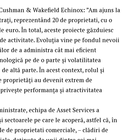
s Cushman & Wakefield Echinox: ”Am ajuns la
rați, reprezentând 20 de proprietati, cu o
e euro. În total, aceste proiecte găzduiesc
 de activitate. Evoluția vine pe fondul nevoii
ilor de a administra cât mai eficient
nologică pe de o parte și volatilitatea
pe de altă parte. În acest context, rolul și
de proprietăți au devenit extrem de
 privește performanța și atractivitatea
inistrate, echipa de Asset Services a
sectoarele pe care le acoperă, astfel că, în
e de proprietati comerciale, – clădiri de
iale, deținute de unii dintre cei mai