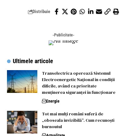
Distribuie
-Publicitate-
Ultimele articole
Transelectrica operează Sistemul
Electroenergetic Național în condiții
dificile, având ca prioritate
menținerea siguranței în funcționare
Energie
Tot mai mulți români suferă de
„oboseala invizibilă”. Cum recunoști
burnoutul
Actualitate