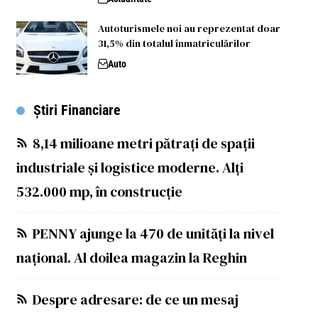
Autoturismele noi au reprezentat doar
31,5% din totalul înmatriculărilor
Auto
Știri Financiare
8,14 milioane metri pătrați de spații
industriale și logistice moderne. Alți
532.000 mp, în construcție
PENNY ajunge la 470 de unități la nivel
național. Al doilea magazin la Reghin
Despre adresare: de ce un mesaj