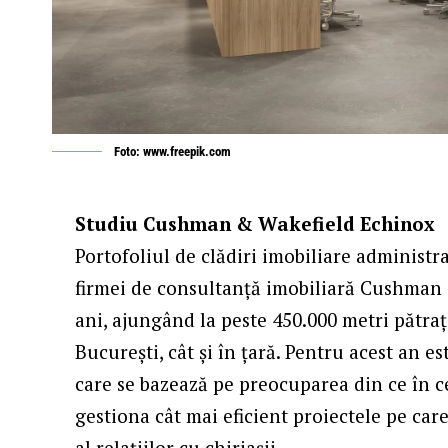
Foto: www.freepik.com
Studiu Cushman & Wakefield Echinox
Portofoliul de clădiri imobiliare administr
firmei de consultanţă imobiliară Cushman &
ani, ajungând la peste 450.000 metri pătrați 
București, cât și în țară. Pentru acest an 
care se bazează pe preocuparea din ce în c
gestiona cât mai eficient proiectele pe care
al relațiilor cu chiriașii.