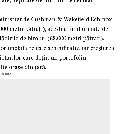
dministrat de Cushman & Wakefield Echinox
000 metri pătrați), acestea fiind urmate de
clădirile de birouri (68.000 metri pătrați).
r imobiliare este semnificativ, iar creșterea
ietarilor care dețin un portofoliu
lte orașe din țară.
icitate -