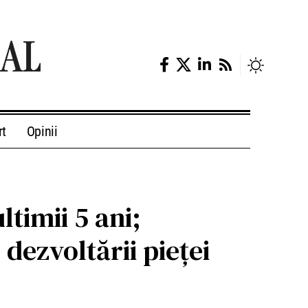
rt
Opinii
ltimii 5 ani;
dezvoltării pieței