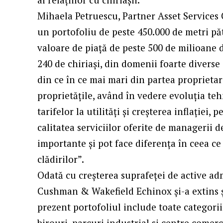
Mihaela Petruescu, Partner Asset Service
un portofoliu de peste 450.000 de metri păt
valoare de piață de peste 500 de milioane d
240 de chiriași, din domenii foarte diverse
din ce în ce mai mari din partea proprietar
proprietățile, având în vedere evoluția teh
tarifelor la utilități și creșterea inflației, 
calitatea serviciilor oferite de managerii 
importante și pot face diferența în ceea ce
clădirilor”.
Odată cu creșterea suprafeței de active adm
Cushman & Wakefield Echinox și-a extins și 
prezent portofoliul include toate categoriil
birouri, parcuri industrial si centre comerc