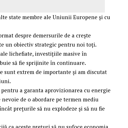
lte state membre ale Uniunii Europene și cu
.
rmat despre demersurile de a crește
e un obiectiv strategic pentru noi toți.
e lichefiate, investițiile masive în
buie să fie sprijinite în continuare.
ie sunt extrem de importante și am discutat
iuni.
, pentru a garanta aprovizionarea cu energie
te nevoie de o abordare pe termen mediu
încât prețurile să nu explodeze și să nu fie
rijă ca aceste prețuri să nu sufoce economia