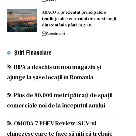
ARACO a prezentat principalele
tendințe ale sectorului de construcții
din România până în 2030
Construcții
Știri Financiare
BIPA a deschis un nou magazin și
ajunge la șase locații în România
Plus de 80.000 metri pătrați de spații
comerciale noi de la începutul anului
OMODA 7 PHEV Review: SUV-ul
chinezesc care te face să uiți că trebuie