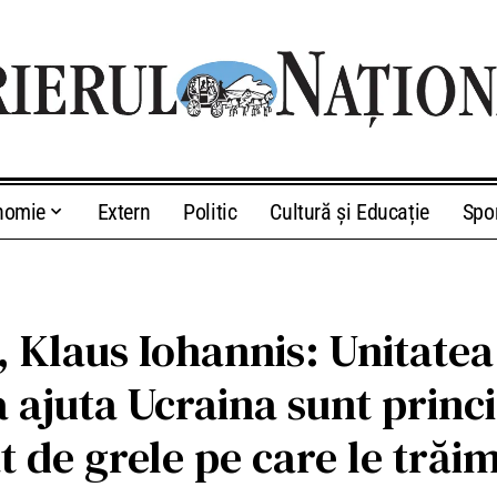
nomie
Extern
Politic
Cultură și Educație
Spo
 Klaus Iohannis: Unitatea
a ajuta Ucraina sunt princ
de grele pe care le trăim 