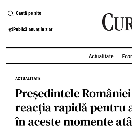
Caută pe site
Publică anunț în ziar
Actualitate
Eco
ACTUALITATE
Preşedintele României,
reacția rapidă pentru 
în aceste momente atât 