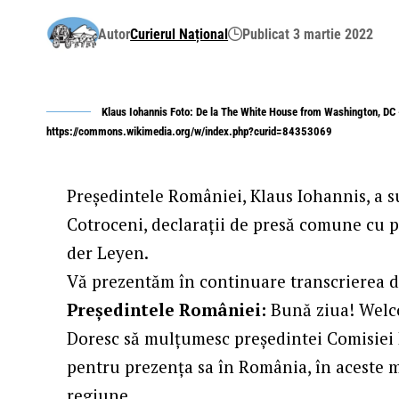
Autor
Curierul Național
Publicat 3 martie 2022
Klaus Iohannis Foto: De la The White House from Washington, DC 
https://commons.wikimedia.org/w/index.php?curid=84353069
Președintele României, Klaus Iohannis, a sus
Cotroceni, declarații de presă comune cu 
der Leyen.
Vă prezentăm în continuare transcrierea d
Președintele României:
Bună ziua! Welc
Doresc să mulțumesc președintei Comisiei
pentru prezența sa în România, în aceste m
regiune.