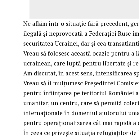
Ne aflăm într-o situație fără precedent, ge
ilegală și neprovocată a Federației Ruse î
securitatea Ucrainei, dar și cea transatlan
Vreau să folosesc această ocazie pentru a 
ucrainean, care luptă pentru libertate și re
Am discutat, în acest sens, intensificarea s
Vreau să îi mulțumesc Președintei Comisie
pentru înființarea pe teritoriul României a
umanitar, un centru, care să permită colect
internaționale în domeniul ajutorului um
pentru operaționalizarea cât mai rapidă a 
În ceea ce privește situația refugiaților d