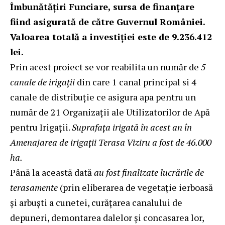
Îmbunătățiri Funciare, sursa de finanţare
fiind asigurată de către Guvernul României.
Valoarea totală a investiției este de 9.236.412
lei.
Prin acest proiect se vor reabilita un număr de
5
canale de irigații
din care 1 canal principal si 4
canale de distribuție ce asigura apa pentru un
număr de 21 Organizații ale Utilizatorilor de Apă
pentru Irigații.
Suprafața irigată în acest an în
Amenajarea de irigații Terasa Viziru a fost de 46.000
ha.
Până la această dată
au fost finalizate lucrările de
terasamente
(prin eliberarea de vegetație ierboasă
şi arbuști a cunetei, curățarea canalului de
depuneri, demontarea dalelor şi concasarea lor,