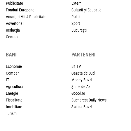
Publicitate
Extern
Fonduri Europene
Cultură și Educație
Anunțuri Mică Publicitate
Politic
Advertorial
Sport
Redacția
București
Contact
BANI
PARTENERI
Economie
B1 TV
Companii
Gazeta de Sud
IT
Money Buzz!
Agricultură
Știrile de Azi
Energie
Goool.ro
Fiscalitate
Bucharest Daily News
Imobiliare
Slatina Buzz!
Turism