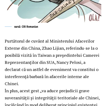
sursă: CRI Romanian
Purtătorul de cuvânt al Ministerului Afacerilor
Externe din China, Zhao Lijian, referindu-se la o
posibilă vizită în Taiwan a președintelui Camerei
Reprezentanților din SUA, Nancy Pelosi, a
declarat că un astfel de eveniment va constitui o
interferență barbară în afacerile interne ale
Chinei.
În plus, acest gest „va aduce prejudicii grave
suveranității și integrității teritoriale ale Chinei,
încălcând în mod deliberat principiul existenței