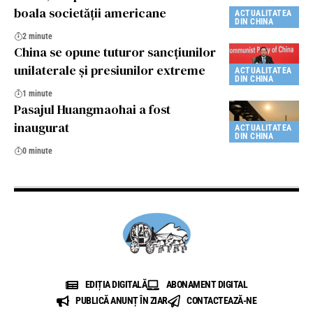
boala societății americane
ACTUALITATEA
DIN CHINA
2 minute
China se opune tuturor sancțiunilor
unilaterale și presiunilor extreme
ACTUALITATEA
DIN CHINA
1 minute
Pasajul Huangmaohai a fost
inaugurat
ACTUALITATEA
DIN CHINA
0 minute
EDIȚIA DIGITALĂ
ABONAMENT DIGITAL
PUBLICĂ ANUNȚ ÎN ZIAR
CONTACTEAZĂ-NE