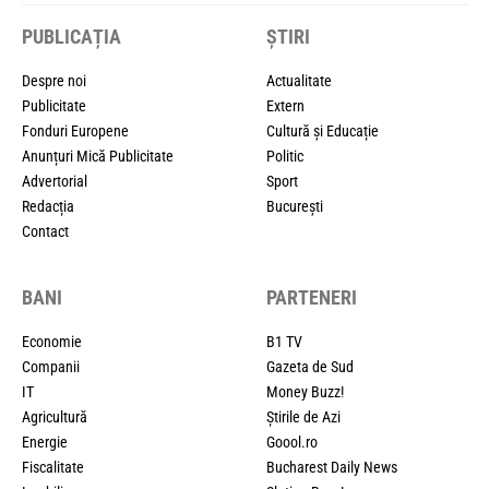
PUBLICAȚIA
ȘTIRI
Despre noi
Actualitate
Publicitate
Extern
Fonduri Europene
Cultură și Educație
Anunțuri Mică Publicitate
Politic
Advertorial
Sport
Redacția
București
Contact
BANI
PARTENERI
Economie
B1 TV
Companii
Gazeta de Sud
IT
Money Buzz!
Agricultură
Știrile de Azi
Energie
Goool.ro
Fiscalitate
Bucharest Daily News