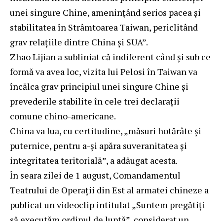
unei singure Chine, amenințând serios pacea și
stabilitatea în Strâmtoarea Taiwan, periclitând
grav relațiile dintre China și SUA”.
Zhao Lijian a subliniat că indiferent când și sub ce
formă va avea loc, vizita lui Pelosi în Taiwan va
încălca grav principiul unei singure Chine și
prevederile stabilite în cele trei declarații
comune chino-americane.
China va lua, cu certitudine, „măsuri hotărâte și
puternice, pentru a-și apăra suveranitatea și
integritatea teritorială”, a adăugat acesta.
În seara zilei de 1 august, Comandamentul
Teatrului de Operații din Est al armatei chineze a
publicat un videoclip intitulat „Suntem pregătiți
să executăm ordinul de luptă”, considerat un