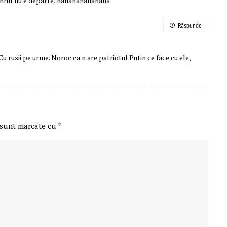
menrul nu e departe, hahahahahahaha
Răspunde
Cu rusii pe urme. Noroc ca n are patriotul Putin ce face cu ele,
 sunt marcate cu
*