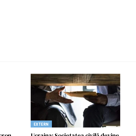
EXTERN
cron
Ucraina: Societatea civilă devine