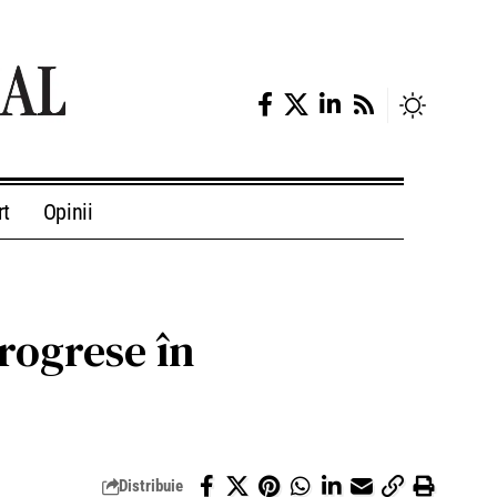
rt
Opinii
rogrese în
Distribuie