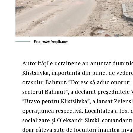
Foto: www.freepik.com
Autoritățile ucrainene au anunțat duminică 
Klistsiivka, importantă din punct de vedere
orașului Bahmut. ”Doresc să aduc onoruri s
sectorul Bahmut”, a declarat președintele 
”Bravo pentru Klistsiivka”, a lansat Zelens
operațiunea respectivă. Localitatea a fost d
socializare și Oleksandr Sirski, comandant
doar câteva sute de locuitori înaintea inva