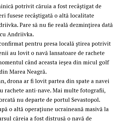
nică potrivit căruia a fost recâștigat de
ri fusese recâștigată o altă localitate
riivka. Pare să nu fie reală dezmințirea dată
cu Andriivka.
confirmat pentru presa locală știrea potrivit
nenii au lovit o navă lansatoare de rachete
momentul când aceasta ieșea din micul golf
e din Marea Neagră.
, drona ar fi lovit partea din spate a navei
u rachete anti-nave. Mai multe fotografii,
morcată nu departe de portul Sevastopol.
după o altă operațiune ucraineană masivă la
ursul căreia a fost distrusă o navă de
.