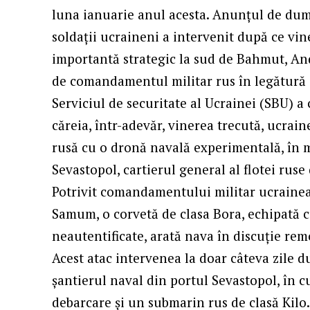
luna ianuarie anul acesta. Anunțul de dumi
soldații ucraineni a intervenit după ce vine
importantă strategic la sud de Bahmut, And
de comandamentul militar rus în legătură 
Serviciul de securitate al Ucrainei (SBU) a 
căreia, într-adevăr, vinerea trecută, ucrai
rusă cu o dronă navală experimentală, în 
Sevastopol, cartierul general al flotei rus
Potrivit comandamentului militar ucrainean
Samum, o corvetă de clasa Bora, echipată c
neautentificate, arată nava în discuție re
Acest atac intervenea la doar câteva zile 
șantierul naval din portul Sevastopol, în c
debarcare și un submarin rus de clasă Kilo