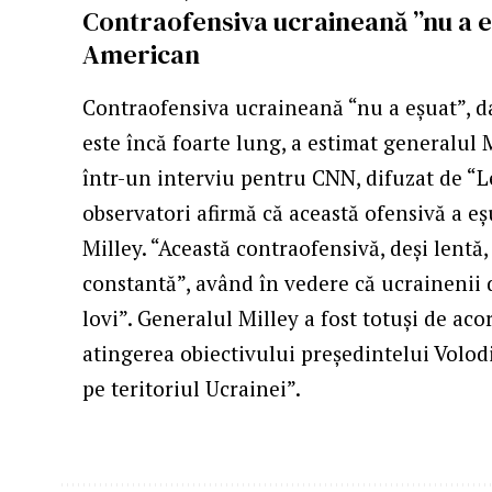
Contraofensiva ucraineană ”nu a eș
American
Contraofensiva ucraineană “nu a eșuat”, da
este încă foarte lung, a estimat generalul 
într-un interviu pentru CNN, difuzat de “L
observatori afirmă că această ofensivă a eșu
Milley. “Această contraofensivă, deși lentă
constantă”, având în vedere că ucrainenii 
lovi”. Generalul Milley a fost totuși de ac
atingerea obiectivului președintelui Volod
pe teritoriul Ucrainei”.