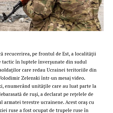
recucerirea, pe frontul de Est, a localității
 tactic în luptele înverșunate din sudul
oldaților care redau Ucrainei teritoriile din
Volodimir Zelenski într-un mesaj video.
ki, enumerând unitățile care au luat parte la
ebarasată de ruși, a declarat pe rețelele de
ul armatei terestre ucrainene. Acest oraș cu
ziei ruse a fost ocupat de trupele ruse în