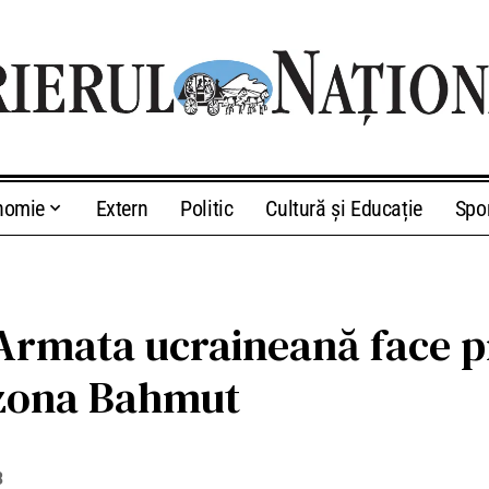
nomie
Extern
Politic
Cultură și Educație
Spo
 Armata ucraineană face p
 zona Bahmut
3