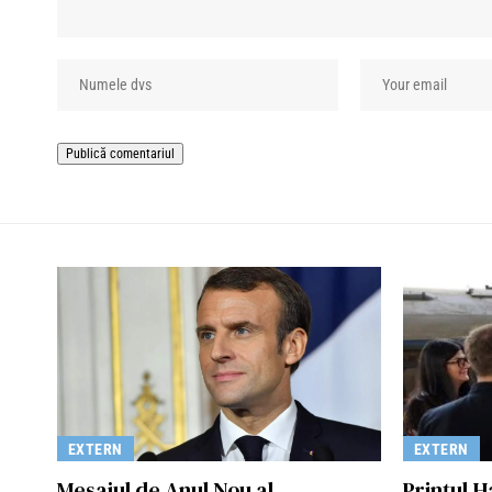
EXTERN
EXTERN
Mesajul de Anul Nou al
Prinţul H