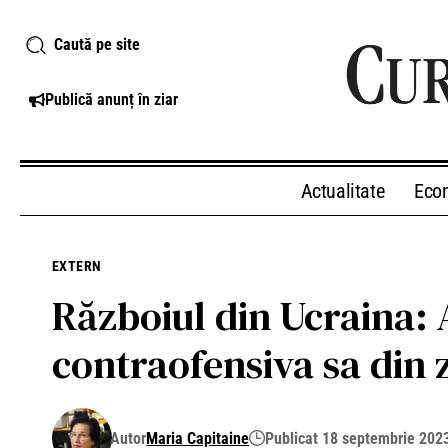
Caută pe site
Publică anunț în ziar
Actualitate
Eco
EXTERN
Războiul din Ucraina:
contraofensiva sa din
Autor
Maria Capitaine
Publicat 18 septembrie 202