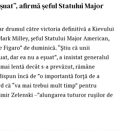
uat”, afirmă șeful Statului Major
r drumul către victoria definitivă a Kievului
Mark Milley, șeful Statului Major American,
e Figaro” de duminică. “Știu că unii
at, dar ea nu a eșuat”, a insistat generalul
, mai lentă decât s-a prevăzut, rămâne
dispun încă de ”o importantă forță de a
ord că “va mai trebui mult timp” pentru
imir Zelenski –”alungarea tuturor rușilor de