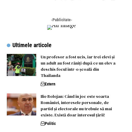
-Publicitate-
Ultimele articole
Un profesor a fost ucis, iar trei elevi și
un adult au fost răniți după ce un elev a
deschis focul într-o școală din
Thailanda
Extern
Ilie Bolojan: Când în joc este soarta
României, interesele personale, de
partid și electorale nu trebuie să mai
existe. Există doar interesul țării!
Politic