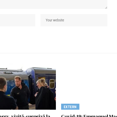
EXTERN
arry, vizită-surpriză la
Covid-19: Emmanuel Ma