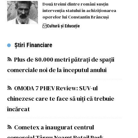
Două treimi dintre români susțin
intervenția statului în achiziționarea
operelor lui Constantin Brâncuși
Cultură și Educație
Știri Financiare
Plus de 80.000 metri pătrați de spații
comerciale noi de la începutul anului
OMODA 7 PHEV Review: SUV-ul
chinezesc care te face să uiți că trebuie
încărcat
Cometex a inaugurat centrul
comercial Târgu Neamț Retail Park