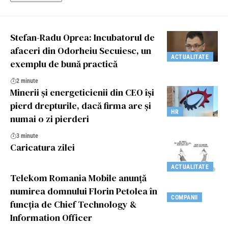
Stefan-Radu Oprea: Incubatorul de
afaceri din Odorheiu Secuiesc, un
ACTUALITATE
exemplu de bună practică
2 minute
Minerii și energeticienii din CEO își
pierd drepturile, dacă firma are și
HR
numai o zi pierderi
3 minute
Caricatura zilei
ACTUALITATE
Telekom Romania Mobile anunță
numirea domnului Florin Petolea în
COMPANII
funcția de Chief Technology &
Information Officer