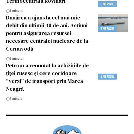
Termocentrala Rovinari
ENERGIE
1 minute
Dunărea a ajuns la cel mai mic
debit din ultimii 30 de ani. Acțiuni
ENERGIE
pentru asigurarea resursei
necesare centralei nucleare de la
Cernavodă
2 minute
Petrom a renunțat la achizițiile de
țiței rusesc și cere coridoare
ENERGIE
“verzi” de transport prin Marea
Neagră
4 minute