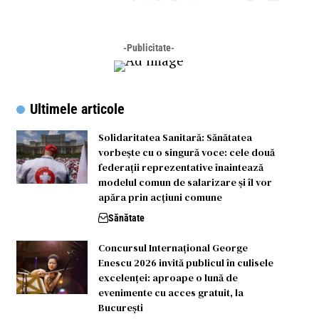
-Publicitate-
Ultimele articole
Solidaritatea Sanitară: Sănătatea
vorbește cu o singură voce: cele două
federații reprezentative înaintează
modelul comun de salarizare și îl vor
apăra prin acțiuni comune
Sănătate
Concursul Internațional George
Enescu 2026 invită publicul în culisele
excelenței: aproape o lună de
evenimente cu acces gratuit, la
București