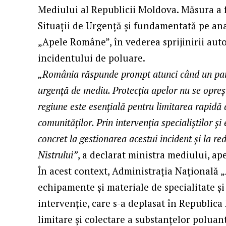
Mediului al Republicii Moldova. Măsura a
Situații de Urgență și fundamentată pe ana
„Apele Române”, în vederea sprijinirii aut
incidentului de poluare.
„
România răspunde prompt atunci când un part
urgență de mediu. Protecția apelor nu se oprește
regiune este esențială pentru limitarea rapidă
comunităților. Prin intervenția specialiștilor ș
concret la gestionarea acestui incident și la re
Nistrului”
, a declarat ministra mediului, a
În acest context, Administrația Națională 
echipamente și materiale de specialitate și
intervenție, care s-a deplasat în Republica
limitare și colectare a substanțelor poluan