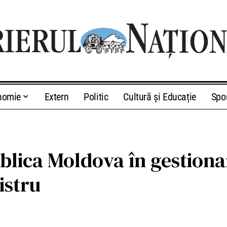
nomie
Extern
Politic
Cultură și Educație
Spo
lica Moldova în gestiona
istru