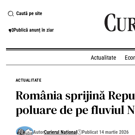
Caută pe site
Publică anunț în ziar
Actualitate
Eco
ACTUALITATE
România sprijină Repub
poluare de pe fluviul N
Autor
Curierul Național
Publicat 14 martie 2026