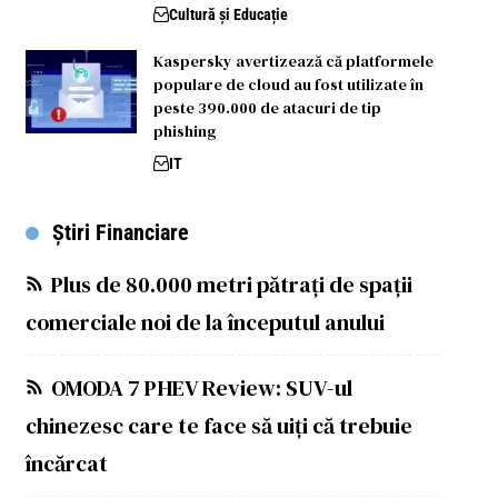
Cultură și Educație
Kaspersky avertizează că platformele
populare de cloud au fost utilizate în
peste 390.000 de atacuri de tip
phishing
IT
Știri Financiare
Plus de 80.000 metri pătrați de spații
comerciale noi de la începutul anului
OMODA 7 PHEV Review: SUV-ul
chinezesc care te face să uiți că trebuie
încărcat