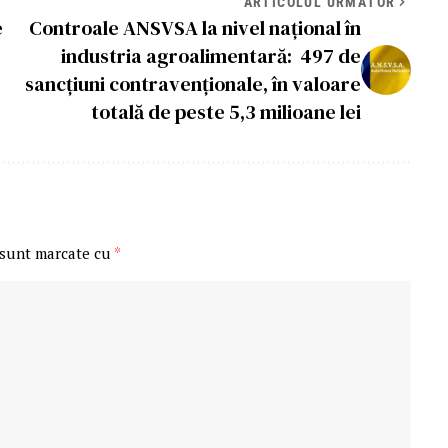
ARTICOLUL URMĂTOR
e
Controale ANSVSA la nivel național în
industria agroalimentară: 497 de
sancțiuni contravenționale, în valoare
totală de peste 5,3 milioane lei
 sunt marcate cu
*