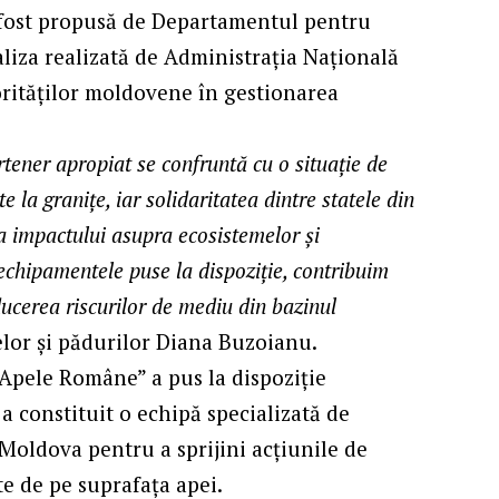
 fost propusă de Departamentul pentru
liza realizată de Administrația Națională
orităților moldovene în gestionarea
ener apropiat se confruntă cu o situație de
 la granițe, iar solidaritatea dintre statele din
 a impactului asupra ecosistemelor și
i echipamentele puse la dispoziție, contribuim
ducerea riscurilor de mediu din bazinul
pelor și pădurilor Diana Buzoianu.
„Apele Române” a pus la dispoziție
 a constituit o echipă specializată de
 Moldova pentru a sprijini acțiunile de
te de pe suprafața apei.