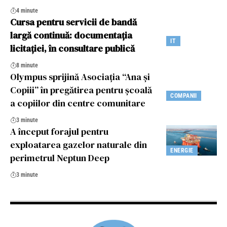
4 minute
Cursa pentru servicii de bandă
largă continuă: documentația
IT
licitației, în consultare publică
8 minute
Olympus sprijină Asociația “Ana și
Copiii” în pregătirea pentru școală
COMPANII
a copiilor din centre comunitare
3 minute
A început forajul pentru
exploatarea gazelor naturale din
ENERGIE
perimetrul Neptun Deep
3 minute