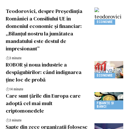
Teodorovici, despre Preşedinţia
României a Consiliului UE în
ECONOMIE
domeniul economic şi financiar:
,,Bilanţul nostru la jumătatea
mandatului este destul de
impresionant”
3 minute
ROBOR și noua industrie a
despăgubirilor: când indignarea
ECONOMIE
ține loc de probă
14 minute
Care sunt țările din Europa care
adoptă cel mai mult
FINANȚE ȘI
BĂNCI
criptomonedele
3 minute
Șapte din zece organizații folosesc