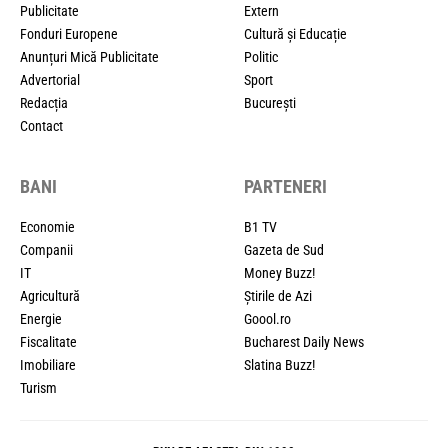
Publicitate
Extern
Fonduri Europene
Cultură și Educație
Anunțuri Mică Publicitate
Politic
Advertorial
Sport
Redacția
București
Contact
BANI
PARTENERI
Economie
B1 TV
Companii
Gazeta de Sud
IT
Money Buzz!
Agricultură
Știrile de Azi
Energie
Goool.ro
Fiscalitate
Bucharest Daily News
Imobiliare
Slatina Buzz!
Turism