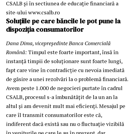
CSALB și în sectiunea de educație financiară a
site-ului
www.csalb.ro
Soluțiile pe care băncile le pot pune la
dispoziția consumatorilor
Dana Dima, vicepreședinte Banca Comercială
Română:
Timpul este foarte important, însă în
instanță timpii de soluționare sunt foarte lungi,
fapt care vine în contradicție cu nevoia imediată
de găsire a unei rezolvări la o problemă financiară.
Avem peste 1.000 de negocieri purtate în cadrul
CSALB, procesul s-a îmbunătățit de la un an la
altul și am devenit mult mai eficienți. Mesajul pe
care îl transmit consumatorilor este că,
indiferent dacă există sau nu o fluctuație vizibilă
în veniturile pe care le au în prezent, dar