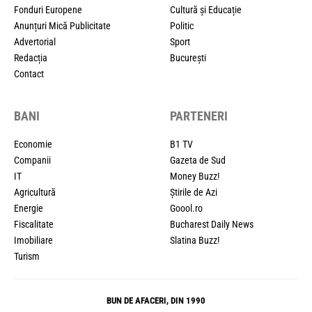
Fonduri Europene
Cultură și Educație
Anunțuri Mică Publicitate
Politic
Advertorial
Sport
Redacția
București
Contact
BANI
PARTENERI
Economie
B1 TV
Companii
Gazeta de Sud
IT
Money Buzz!
Agricultură
Știrile de Azi
Energie
Goool.ro
Fiscalitate
Bucharest Daily News
Imobiliare
Slatina Buzz!
Turism
BUN DE AFACERI, DIN 1990