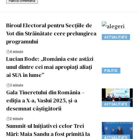
Biroul Electoral pentru Secțiile de
Vot din Străinătate cere prelungirea
ACTUALITATE
programului
4 minute
Lucian Bode: „România este astăzi
unul dintre cei mai apropiați aliați
POLITIC
ai SUA în lume”
3 minute
Gala Tineretului din România –
ediția a X-a, Vaslui 2025, și-a
ACTUALITATE
desemnat câștigătorii
2 minute
Summit-ul Inițiativei celor Trei
Mări: Maia Sandu a fost primită la
ACTUALITATE