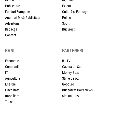
Publicitate
Extern
Fonduri Europene
Cultură și Educație
Anunțuri Mică Publicitate
Politic
Advertorial
Sport
Redacția
București
Contact
BANI
PARTENERI
Economie
B1 TV
Companii
Gazeta de Sud
IT
Money Buzz!
Agricultură
Știrile de Azi
Energie
Goool.ro
Fiscalitate
Bucharest Daily News
Imobiliare
Slatina Buzz!
Turism