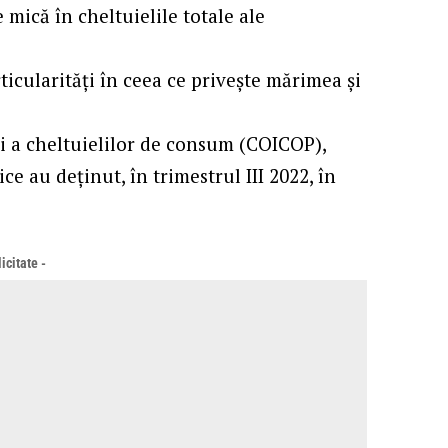
mică în cheltuielile totale ale
icularităţi în ceea ce priveşte mărimea şi
ii a cheltuielilor de consum (COICOP),
e au deţinut, în trimestrul III 2022, în
icitate -