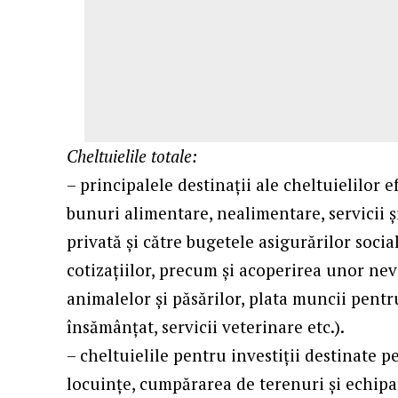
Cheltuielile totale:
– principalele destinaţii ale cheltuielilor
bunuri alimentare, nealimentare, servicii şi
privată şi către bugetele asigurărilor socia
cotizaţiilor, precum şi acoperirea unor ne
animalelor şi păsărilor, plata muncii pent
însămânţat, servicii veterinare etc.).
– cheltuielile pentru investiţii destinate
locuinţe, cumpărarea de terenuri şi echip