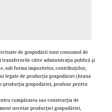
 efectuate de gospodării sunt consumul de
 transferurile către administraţia publică şi
le, sub forma impozitelor, contribuţiilor,
voi legate de producţia gospodăriei (hrana
ru producţia gospodăriei, produse pentru
 pentru cumpărarea sau construcţia de
ament necesar producţiei gospodăriei,