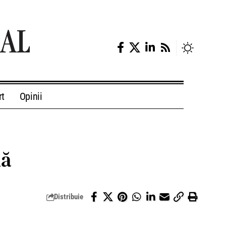
rt
Opinii
nă
Distribuie