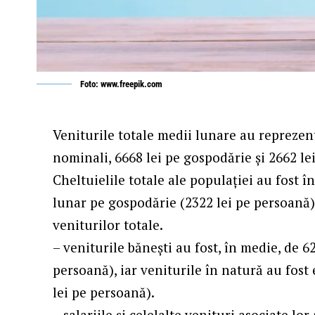
Foto: www.freepik.com
Veniturile totale medii lunare au reprezent
nominali, 6668 lei pe gospodărie şi 2662 lei
Cheltuielile totale ale populaţiei au fost în
lunar pe gospodărie (2322 lei pe persoană)
veniturilor totale.
– veniturile băneşti au fost, în medie, de 6
persoană), iar veniturile în natură au fost
lei pe persoană).
– salariile şi celelalte venituri asociate l