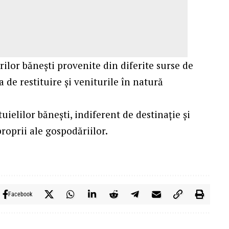
ilor băneşti provenite din diferite surse de
 de restituire şi veniturile în natură
ielilor băneşti, indiferent de destinaţie şi
oprii ale gospodăriilor.
Facebook