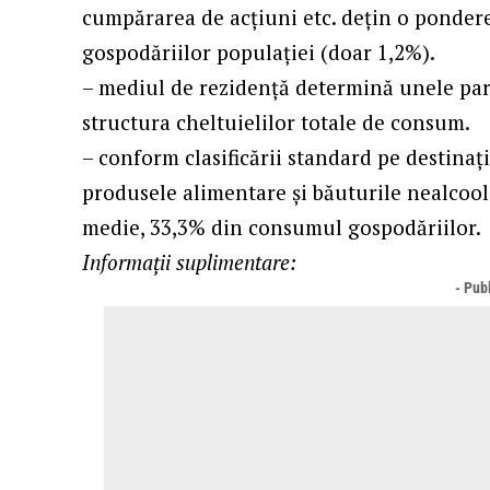
cumpărarea de acţiuni etc. deţin o pondere 
gospodăriilor populaţiei (doar 1,2%).
– mediul de rezidenţă determină unele part
structura cheltuielilor totale de consum.
– conform clasificării standard pe destinaţ
produsele alimentare şi băuturile nealcoolic
medie, 33,3% din consumul gospodăriilor.
Informaţii suplimentare:
- Publ