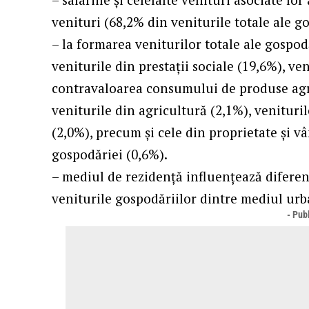
venituri (68,2% din veniturile totale ale go
– la formarea veniturilor totale ale gospod
veniturile din prestaţii sociale (19,6%), ven
contravaloarea consumului de produse agro
veniturile din agricultură (2,1%), venituri
(2,0%), precum şi cele din proprietate şi v
gospodăriei (0,6%).
– mediul de rezidenţă influenţează diferenţe
veniturile gospodăriilor dintre mediul urb
- Publ