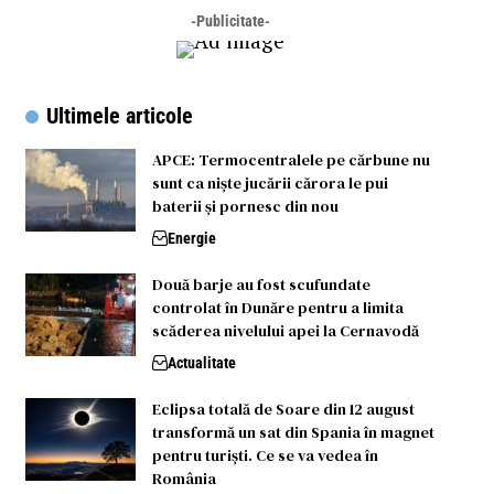
-Publicitate-
Ultimele articole
APCE: Termocentralele pe cărbune nu
sunt ca niște jucării cărora le pui
baterii și pornesc din nou
Energie
Două barje au fost scufundate
controlat în Dunăre pentru a limita
scăderea nivelului apei la Cernavodă
Actualitate
Eclipsa totală de Soare din 12 august
transformă un sat din Spania în magnet
pentru turiști. Ce se va vedea în
România