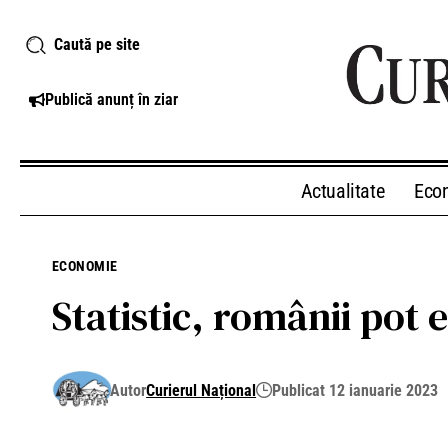
Caută pe site
Publică anunț în ziar
Actualitate
Eco
ECONOMIE
Statistic, românii pot 
Autor
Curierul Național
Publicat 12 ianuarie 2023