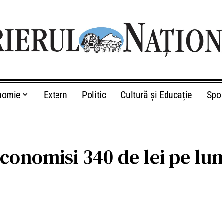
nomie
Extern
Politic
Cultură și Educație
Spo
economisi 340 de lei pe lu