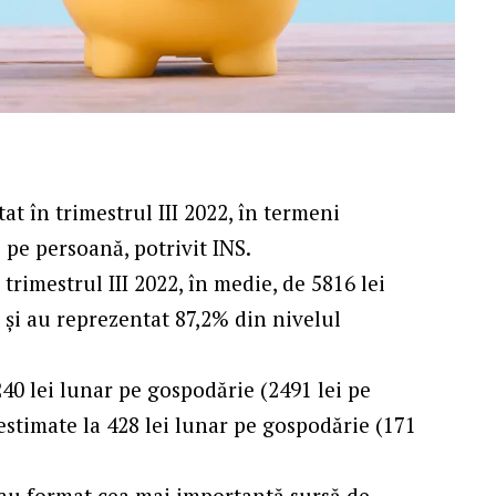
at în trimestrul III 2022, în termeni
 pe persoană, potrivit INS.
 trimestrul III 2022, în medie, de 5816 lei
 şi au reprezentat 87,2% din nivelul
240 lei lunar pe gospodărie (2491 lei pe
 estimate la 428 lei lunar pe gospodărie (171
or au format cea mai importantă sursă de