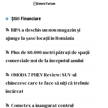
Extern
Turism
Știri Financiare
BIPA a deschis un nou magazin și
ajunge la șase locații în România
Plus de 80.000 metri pătrați de spații
comerciale noi de la începutul anului
OMODA 7 PHEV Review: SUV-ul
chinezesc care te face să uiți că trebuie
încărcat
Cometex a inaugurat centrul