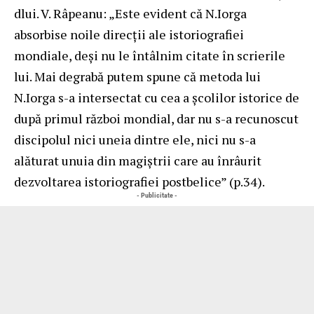
dlui. V. Râpeanu: „Este evident că N.Iorga
absorbise noile direcţii ale istoriografiei
mondiale, deşi nu le întâlnim citate în scrierile
lui. Mai degrabă putem spune că metoda lui
N.Iorga s-a intersectat cu cea a şcolilor istorice de
după primul război mondial, dar nu s-a recunoscut
discipolul nici uneia dintre ele, nici nu s-a
alăturat unuia din magiştrii care au înrâurit
dezvoltarea istoriografiei postbelice” (p.34).
- Publicitate -