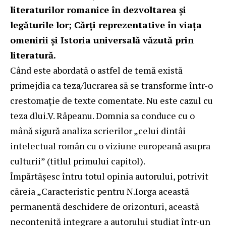
literaturilor romanice în dezvoltarea şi
legăturile lor; Cărţi reprezentative în viaţa
omenirii şi Istoria universală văzută prin
literatură.
Când este abordată o astfel de temă există
primejdia ca teza/lucrarea să se transforme într-o
crestomaţie de texte comentate. Nu este cazul cu
teza dlui.V. Râpeanu. Domnia sa conduce cu o
mână sigură analiza scrierilor „celui dintâi
intelectual român cu o viziune europeană asupra
culturii” (titlul primului capitol).
Împărtăşesc întru totul opinia autorului, potrivit
căreia „Caracteristic pentru N.Iorga această
permanentă deschidere de orizonturi, această
necontenită integrare a autorului studiat într-un