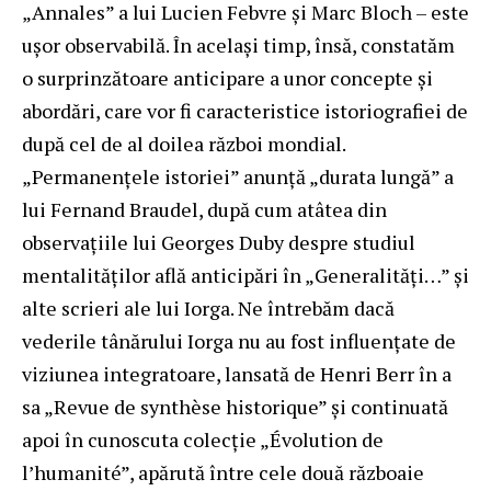
„Annales” a lui Lucien Febvre şi Marc Bloch – este
uşor observabilă. În acelaşi timp, însă, constatăm
o surprinzătoare anticipare a unor concepte şi
abordări, care vor fi caracteristice istoriografiei de
după cel de al doilea război mondial.
„Permanenţele istoriei” anunţă „durata lungă” a
lui Fernand Braudel, după cum atâtea din
observaţiile lui Georges Duby despre studiul
mentalităţilor află anticipări în „Generalităţi…” şi
alte scrieri ale lui Iorga. Ne întrebăm dacă
vederile tânărului Iorga nu au fost influenţate de
viziunea integratoare, lansată de Henri Berr în a
sa „Revue de synthèse historique” şi continuată
apoi în cunoscuta colecţie „Évolution de
l’humanité”, apărută între cele două războaie