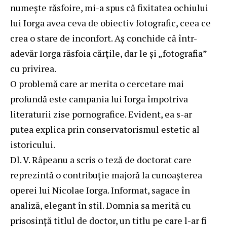
numeşte răsfoire, mi-a spus că fixitatea ochiului
lui Iorga avea ceva de obiectiv fotografic, ceea ce
crea o stare de inconfort. Aş conchide că într-
adevăr Iorga răsfoia cărţile, dar le şi „fotografia”
cu privirea.
O problemă care ar merita o cercetare mai
profundă este campania lui Iorga împotriva
literaturii zise pornografice. Evident, ea s-ar
putea explica prin conservatorismul estetic al
istoricului.
Dl. V. Râpeanu a scris o teză de doctorat care
reprezintă o contribuţie majoră la cunoaşterea
operei lui Nicolae Iorga. Informat, sagace în
analiză, elegant în stil. Domnia sa merită cu
prisosinţă titlul de doctor, un titlu pe care l-ar fi