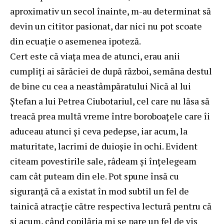
aproximativ un secol înainte, m-au determinat să
devin un cititor pasionat, dar nici nu pot scoate
din ecuație o asemenea ipoteză.
Cert este că viața mea de atunci, erau anii
cumpliți ai sărăciei de după război, semăna destul
de bine cu cea a neastâmpăratului Nică al lui
Ștefan a lui Petrea Ciubotariul, cel care nu lăsa să
treacă prea multă vreme între boroboațele care îi
aduceau atunci și ceva pedepse, iar acum, la
maturitate, lacrimi de duioșie în ochi. Evident
citeam povestirile sale, râdeam și înțelegeam
cam cât puteam din ele. Pot spune însă cu
siguranță că a existat în mod subtil un fel de
tainică atracție către respectiva lectură pentru că
și acum, când copilăria mi se pare un fel de vis