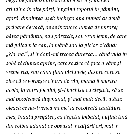
grindina în alte părţi, înfigând toporul în pământ,
afară, dinaintea uşei; închega apa numai cu două
picioare de vacă, de se încrucea lumea de mirare;
bătea pământul, sau păretele, sau vrun lemn, de care
mă păleam la cap, la mână sau la picior, zicând:
„Na, na!“, şi îndată-mi trecea durerea… când vuia în
sobă tăciunele aprins, care se zice că face a vânt şi
vreme rea, sau când ţiuia tăciunele, despre care se
zice că te vorbeşte cineva de rău, mama îl mustra
acolo, în vatra focului, şi-l buchisa cu cleştele, să se
mai potolească duşmanul; şi mai mult decât atâta:
oleacă ce nu-i venea mamei la socoteală căutătura
mea, îndată pregătea, cu degetul îmbălat, puţină tină
din colbul adunat pe opsasul încălţării ori, mai în