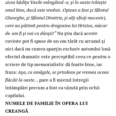
zicea bădiţa Vasile mângâind-o; şi în oaste trăieşte
omul bine, dacă este vrednic. Oştean a fost şi Sfântul
Gheorghe, şi Sfântul Dimitrie, şi alţi sfinţi mucenici,
care au pătimit pentru dragostea lui Hristos, măcar
de-am fi şi noi ca dânşii!“
Nu știu dacă aceste
cuvinte pot fi spuse de un om târât cu arcanul și
nici dacă nu cumva aparțin exclusiv autorului însă
efectul dramatic este perceptibil ceea ce pentru o
scriere de tip memorialistic dă foarte bine, iar
fraza:
Aşa, cu amăgele, se prindeau pe vremea aceea
flăcăii la oaste…
pare a fi miezul întregii
întâmplări precum a fost ea văzută prin ochii
copilului.
NUMELE DE FAMILIE ÎN OPERA LUI
CREANGĂ