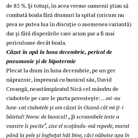
de 85 %. Și totuși, în acea vreme oamenii știau să
combată boala fără drumuri la spital (oricum nu
prea se putea lua în discuție o asemenea variantă)
dar și fără disperările care acum par a fi mai
periculoase decât boala.
Căzut în apă în luna decembrie, pericol de
pneumonie și de hipotermie
Plecat la drum în luna decembrie, pe un ger
năpraznic, împreună cu bunicul său, David
Creangă, neastâmpăratul Nică cel mândru de
ciubotele pe care le purta povestește: …
mi-au
lune-cat ciubotele şi am căzut în Ozană cât mi ţi-i
băietul! Noroc de bunicul! „Şi scroambele ieste a
voastre îs pocite“, zise el scoţându-mă repede, murat
până la pele şi îngheţat hăt bine, căci năboise apa în