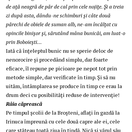
de aţă neagră de păr de cal prin cele nojiţe. Şi a treia
zi după asta, dându-ne schimburi şi câte două
părechi de obiele de suman alb, ne-am încălţat cu
opincile binişor şi, sărutând mâna bunicăi, am luat-o
prin Boboieşti…
Iată că înțeleptul bunic nu se sperie deloc de
nenorocire și procedând simplu, dar foarte
eficace, îl repune pe picioare pe nepot tot prin
metode simple, dar verificate în timp. Și să nu
uităm, întâmplarea se produce în timp ce erau la
drum deci cu posibilități reduse de intervenție!
Râia căprească
Pe timpul școlii de la Broșteni, aflați în gazdă la
Irinuca împreună cu cele două capre ale ei, cele
care stăteau toată ziua în tindă, Nică și vărul său