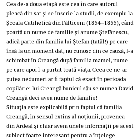
Cea de-a doua etapă este cea în care autorul
pleacă din sat și se înscrie la studii, de exemplu la
Şcoala Catihetică din Fălticeni (1854–1855), când
poartă un nume de familie și anume Ștefănescu,
adică parte din familia lui Ștefan (tatăl!) pe care
însă la un moment dat, nu cunosc din ce cauză, l-a
schimbat în Creangă după familia mamei, nume
pe care apoi l-a purtat toată viața. Ceea ce ne-ar
putea nedumeri ar fi faptul că exact în perioada
copilăriei lui Creangă bunicul său se numea David
Creangă deci avea nume de familie!
Situația este explicabilă prin faptul că familia
Creangă, în sensul extins al noțiunii, provenea
din Ardeal și chiar avem unele informații pe acest
subiect foarte interesant pentru a înțelege