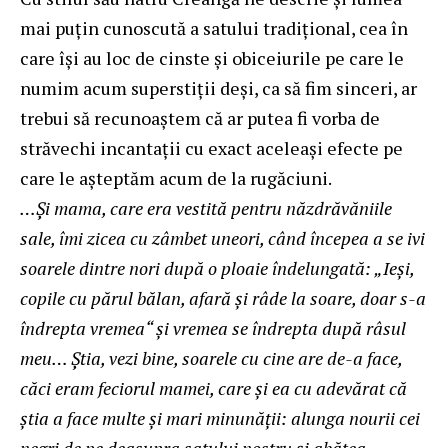
mai puțin cunoscută a satului tradițional, cea în
care își au loc de cinste și obiceiurile pe care le
numim acum superstiții deși, ca să fim sinceri, ar
trebui să recunoaștem că ar putea fi vorba de
străvechi incantații cu exact aceleași efecte pe
care le așteptăm acum de la rugăciuni.
…Şi mama, care era vestită pentru năzdrăvăniile
sale, îmi zicea cu zâmbet uneori, când începea a se ivi
soarele dintre nori după o ploaie îndelungată: „Ieşi,
copile cu părul bălan, afară şi râde la soare, doar s-a
îndrepta vremea“ şi vremea se îndrepta după râsul
meu… Ştia, vezi bine, soarele cu cine are de-a face,
căci eram feciorul mamei, care şi ea cu adevărat că
ştia a face multe şi mari minunăţii: alunga nourii cei
negri de pe deasupra satului nostru şi abătea