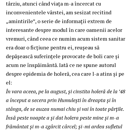
târziu, atunci când viața m-a încercat cu
inconvenientele vârstei, am sesizat recitind
„amintirile”, o serie de informații extrem de
interesante despre modul în care oamenii acelor
vremuri, când ceea ce numim acum sistem sanitar
era doar o ficțiune pentru ei, reușeau să
depășească suferințele provocate de boli care și
acum ne înspăimântă. Iată ce ne spune autorul
despre epidemia de holeră, cea care l-a atins și pe
el:
În vara aceea, pe la august, şi cinstita holeră de la ’48
a început a secera prin Humuleşti în dreapta şi în
stânga, de se auzea numai chiu şi vai în toate părţile.
Însă peste noapte a şi dat holera peste mine şi m-a
frământat şi m-a zgârcit cârcel; şi-mi ardea sufletul