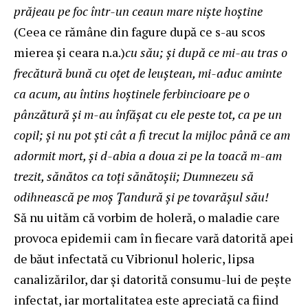
prăjeau pe foc într-un ceaun mare nişte hoştine
(Ceea ce rămâne din fagure după ce s-au scos
mierea și ceara n.a.)
cu său; şi după ce mi-au tras o
frecătură bună cu oţet de leuştean, mi-aduc aminte
ca acum, au întins hoştinele ferbincioare pe o
pânzătură şi m-au înfăşat cu ele peste tot, ca pe un
copil; şi nu pot şti cât a fi trecut la mijloc până ce am
adormit mort, şi d-abia a doua zi pe la toacă m-am
trezit, sănătos ca toţi sănătoşii; Dumnezeu să
odihnească pe moş Ţandură şi pe tovarăşul său!
Să nu uităm că vorbim de holeră, o maladie care
provoca epidemii cam în fiecare vară datorită apei
de băut infectată cu Vibrionul holeric, lipsa
canalizărilor, dar și datorită consumu-lui de pește
infectat, iar mortalitatea este apreciată ca fiind