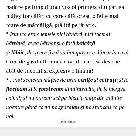
pădure pe timpul unui viscol primesc din partea
plăieşilor călări cu care călătoreau o felie mai
mare de mămăligă, prăjită pe jăratic.
*
Irinuca era o femeie nici tânără, nici tocmai
bătrână; avea bărbat şi o fată
balcâză
şi
lălâie
, de-ţi era frică să înnoptezi cu dânsa în casă.
Greu de găsit alte două cuvinte care să descrie
atât de succint și expresiv o tânără!
*
…noi scoteam mâţele de prin
ocniţe
şi
cotruţă
şi le
flocăiam
şi le
şmotream
dinaintea lui, de le mergea
colbul; şi nu puteau scăpa bietele mâţe din mânile
noastre pănă ce nu ne zgârâiau şi ne stupeau ca pe
noi.
- Publicitate -