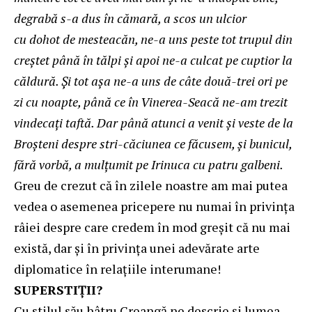
degrabă s-a dus în cămară, a scos un ulcior
cu dohot de mesteacăn, ne-a uns peste tot trupul din
creştet până în tălpi şi apoi ne-a culcat pe cuptior la
căldură. Şi tot aşa ne-a uns de câte două-trei ori pe
zi cu noapte, până ce în Vinerea-Seacă ne-am trezit
vindecaţi taftă. Dar până atunci a venit şi veste de la
Broşteni despre stri-căciunea ce făcusem, şi bunicul,
fără vorbă, a mulţumit pe Irinuca cu patru galbeni.
Greu de crezut că în zilele noastre am mai putea
vedea o asemenea pricepere nu numai în privința
râiei despre care credem în mod greșit că nu mai
există, dar și în privința unei adevărate arte
diplomatice în relațiile interumane!
SUPERSTIȚII?
Cu stilul său hâtru Creangă ne descrie și lumea