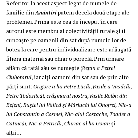
Referitor la acest aspect legat de numele de
familie din
Amintiri
putem decela două etape ale
problemei. Prima este cea de început în care
autorul este membru al colectivității rurale și îi
cunoaște pe oamenii din sat după numele lor de
botez la care pentru individualizare este adăugată
filiera maternă sau chiar o poreclă. Prin urmare
aflăm că tatăl său se numește
Ștefan a Petrei
Ciubotarul
, iar alți oameni din sat sau de prin alte
părți sunt:
Grigore a lui Petre Lucăi,
Vasile a Vasilcăi,
Petre Todosiicăi, crâşmarul nostru,Vasile Roibu din
Bejeni, Ruştei lui Valică şi Măriucăi lui Onofrei,
Nic-a
lui Constantin a Cosmei, Nic-alui Costache, Toader a
Catincăi, Nic-a Petricăi, Chiriac al lui Goian
și
alții
…