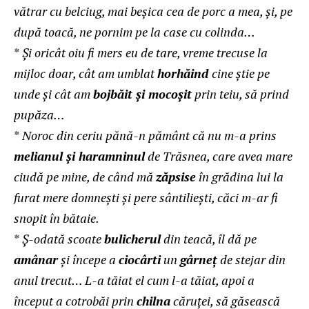
vătrar cu belciug, mai beşica cea de porc a mea, şi, pe
după toacă, ne pornim pe la case cu colinda…
*
Şi oricât oiu fi mers eu de tare, vreme trecuse la
mijloc doar, cât am umblat
horhăind
cine ştie pe
unde şi cât am
bojbăit şi mocoşit
prin teiu, să prind
pupăza…
*
Noroc din ceriu pănă-n pământ că nu m-a prins
melianul şi haramninul
de Trăsnea, care avea mare
ciudă pe mine, de când mă
zăpsise
în grădina lui la
furat mere domneşti şi pere sântilieşti, căci m-ar fi
snopit în bătaie.
*
Ş-odată scoate
bulicherul
din teacă, îl dă pe
amânar
şi începe a
ciocârti
un
gârneţ
de stejar din
anul trecut… L-a tăiat el cum l-a tăiat, apoi a
început a cotrobăi prin
chilna
căruţei, să găsească