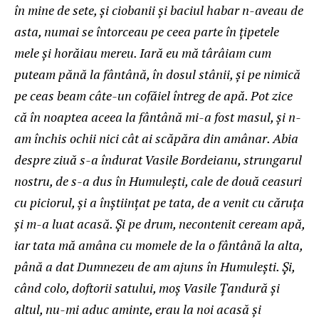
în mine de sete, şi ciobanii şi baciul habar n-aveau de
asta, numai se întorceau pe ceea parte în ţipetele
mele şi horăiau mereu. Iară eu mă târâiam cum
puteam pănă la fântână, în dosul stânii, şi pe nimică
pe ceas beam câte-un cofăiel întreg de apă. Pot zice
că în noaptea aceea la fântână mi-a fost masul, şi n-
am închis ochii nici cât ai scăpăra din amânar. Abia
despre ziuă s-a îndurat Vasile Bordeianu, strungarul
nostru, de s-a dus în Humuleşti, cale de două ceasuri
cu piciorul, şi a înştiinţat pe tata, de a venit cu căruţa
şi m-a luat acasă. Şi pe drum, necontenit ceream apă,
iar tata mă amâna cu momele de la o fântână la alta,
până a dat Dumnezeu de am ajuns în Humuleşti. Şi,
când colo, doftorii satului, moş Vasile Ţandură şi
altul, nu-mi aduc aminte, erau la noi acasă şi