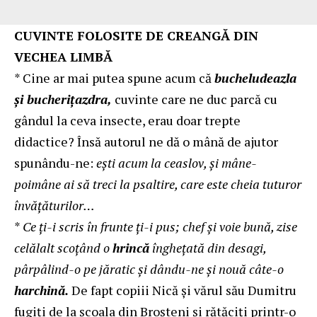
CUVINTE FOLOSITE DE CREANGĂ DIN
VECHEA LIMBĂ
* Cine ar mai putea spune acum că
bucheludeazla
şi bucheriţazdra,
cuvinte care ne duc parcă cu
gândul la ceva insecte, erau doar trepte
didactice? Însă autorul ne dă o mână de ajutor
spunându-ne:
eşti acum la ceaslov, şi mâne-
poimâne ai să treci la psaltire, care este cheia tuturor
învăţăturilor…
*
Ce ţi-i scris în frunte ţi-i pus; chef şi voie bună, zise
celălalt scoţând o
hrincă
îngheţată din desagi,
pârpâlind-o pe jăratic şi dându-ne şi nouă câte-o
harchină.
De fapt copiii Nică și vărul său Dumitru
fugiți de la școala din Broșteni și rătăciți printr-o