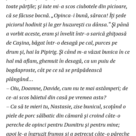
toate părţile; şi iute mi-a scos ciubotele din picioare,
că se făcuse bocnă. „Opinca-i bună, săraca! Îţi şede
piciorul hodinit şi la ger huzureşti cu dânsa.“ Şi până
a vorbit aceste, eram şi învelit într-o sarică ghiţoasă
de Caşina, băgat într-o desagă pe cal, purces pe
drum şi, hai la Pipirig. Şi când m-a văzut bunica în ce
hal mă aflam, ghemuit în desagă, ca un puiu de
bogdaproste, cât pe ce să se prăpădească
plângând…
– Oiu, Doamne, Davide, cum nu te mai astâmperi; de
ce-ai scos băietul din casă pe vremea asta?
– Ca să te mieri tu, Nastasie, zise bunicul, scoţând o
piele de porc sălbatic din cămară şi croind câte-o
pereche de opinci pentru Dumitru şi pentru mine;
apoi le-a îngruzit frumos şi a petrecut câte-o păreche