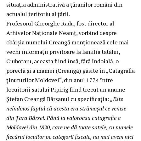
situația administrativă a țăranilor români din
actualul teritoriu al țării.
Profesorul Gheorghe Radu, fost director al
Arhivelor Naţionale Neamţ, vorbind despre
obârşia numelui Creangă menționează cele mai
vechi informații privitoare la familia tatălui,
Ciubotaru, aceasta fiind însă, fără îndoială, o
poreclă şi a mamei (Creangă) găsite în „Catagrafia
ţinuturilor Moldovei“, din anul 1774 între
locuitorii satului Pipirig fiind trecut un anume
Ştefan Creangă Bârsanul cu specificația:
„Este
neîndoios faptul că acesta era strămoşul ce venise
din Ţara Bârsei. Până la valoroasa catagrafie a
Moldovei din 1820, care ne dă toate satele, cu numele
fiecărui locuitor pe categorii fiscale, nu mai avem nici