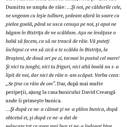
Dumitru se umplu de râie: …
Şi noi, pe căldurile cele,
ne ungeam cu leşie tulbure, şedeam afară la soare cu
pielea goală, pănă se usca cenuşa pe noi, şi apoi ne
băgam în Bistriţa de ne scăldam. Aşa ne învăţase o
babă să facem, ca să ne treacă de râie. Vă puteţi
închipui ce vra să zică a te scălda în Bistriţa, la
Broşteni, de două ori pe zi, tocmai în postul cel mare!
Şi nici tu junghi, nici tu friguri, nici altă boală nu s-a
lipit de noi, dar nici de râie n-am scăpat. Vorba ceea:
„Se ţine ca râia de om“.
Dar, după mai multe
peripeții, ajung la casa bunicului David Creangă
unde îi primește bunica.
…
Şi după ce ne-a căinat şi ne-a plâns bunica, după
obiceiul ei, şi după ce ne-a dat de
mâncare tot ce avea mai bun şi ne-a îndopat bine,