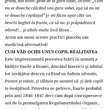
grabă, lua funin-genă de la gura sobei, zicând: „Cum
nu se dioache călcăiul sau gura sobei, aşa să nu mi
se deoache copilaşul“ şi-mi făcea apoi câte-un
benchi boghet în frunte, ca să nu-şi prăpădească
odorul!… şi altele multe încă făcea…
Acum am numi aceste practici placebo sau
medicină alternativă!
CUM VĂD OCHII UNUI COPIL REALITATEA
Este impresionantă povestea luării în armată a
bădiţei Vasile a Ilioaei, dascălul bisericii și iubitul
lor învățător descris ca fiind
un holteiu zdravăn,
frumos şi voinic, şi sfătuia pe oameni să-şi deie copiii
la învăţătură.
Povestea se petrece, foarte probabil
prin anii 1846-1847 deci cam după cincisprezece
ani de la promulgarea Regulamentului Organic,