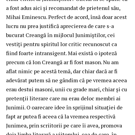
a fost adus aici și recomandat de prietenul său,
Mihai Eminescu. Perfect de acord, însă doar acest
lucru nu prea justifică aprecierea de care s-a
bucurat Creangă în mijlocul Junimiștilor, cei
vestiți pentru spiritul lor critic recunoscut ca
fiind foarte intransigent. Mai există o ipoteză
precum că Ion Creangă ar fi fost mason. Nu am
aflat nimic pe acestă temă, dar chiar dacă ar fi
adevărat putem să ne gândim că pe vremea aceea
erau destui masoni, unii cu grade mari, chiar și cu
pretenții literare care nu erau deloc membri ai
Junimii. O oarecare idee în sprijinul situației de
fapt ar putea fi aceea că la vremea respectivă
Junimea, prin scriitorii pe care îi avea, promova
deja limba literară a viitorului, cea de care, în