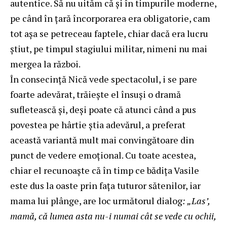
autentice. Să nu uităm că și în timpurile moderne,
pe când în țară încorporarea era obligatorie, cam
tot așa se petreceau faptele, chiar dacă era lucru
știut, pe timpul stagiului militar, nimeni nu mai
mergea la război.
În consecință Nică vede spectacolul, i se pare
foarte adevărat, trăiește el însuși o dramă
sufletească și, deși poate că atunci când a pus
povestea pe hârtie știa adevărul, a preferat
această variantă mult mai convingătoare din
punct de vedere emoțional. Cu toate acestea,
chiar el recunoaște că în timp ce bădița Vasile
este dus la oaste prin fața tuturor sătenilor, iar
mama lui plânge, are loc următorul dialog
: „Las’,
mamă, că lumea asta nu-i numai cât se vede cu ochii,