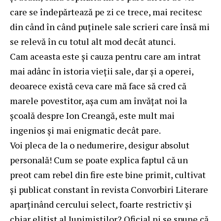
care se îndepărtează pe zi ce trece, mai recitesc
din când în când puținele sale scrieri care însă mi
se relevă în cu totul alt mod decât atunci.
Cam aceasta este și cauza pentru care am intrat
mai adânc în istoria vieții sale, dar și a operei,
deoarece există ceva care mă face să cred că
marele povestitor, așa cum am învățat noi la
școală despre Ion Creangă, este mult mai
ingenios și mai enigmatic decât pare.
Voi pleca de la o nedumerire, desigur absolut
personală! Cum se poate explica faptul că un
preot cam rebel din fire este bine primit, cultivat
și publicat constant în revista Convorbiri Literare
aparținând cercului select, foarte restrictiv și
chiar elitist al Junimiștilor? Oficial ni se spune că