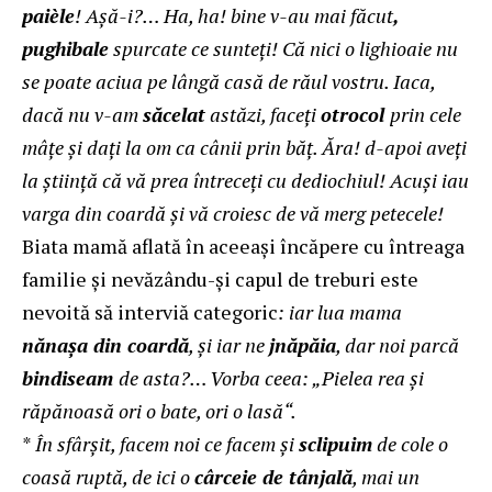
paièle
! Aşă-i?… Ha, ha! bine v-au mai făcut
,
pughibale
spurcate ce sunteţi! Că nici o lighioaie nu
se poate aciua pe lângă casă de răul vostru. Iaca,
dacă nu v-am
săcelat
astăzi, faceţi
otrocol
prin cele
mâţe şi daţi la om ca cânii prin băţ. Ăra! d-apoi aveţi
la ştiinţă că vă prea întreceţi cu dediochiul! Acuşi iau
varga din coardă şi vă croiesc de vă merg petecele!
Biata mamă aflată în aceeași încăpere cu întreaga
familie și nevăzându-și capul de treburi este
nevoită să interviă categoric
: iar lua mama
nănaşa din coardă
, şi iar ne
jnăpăia
, dar noi parcă
bindiseam
de asta?… Vorba ceea: „Pielea rea şi
răpănoasă ori o bate, ori o lasă“.
*
În sfârşit, facem noi ce facem şi
sclipuim
de cole o
coasă ruptă, de ici o
cârceie de tânjală
, mai un