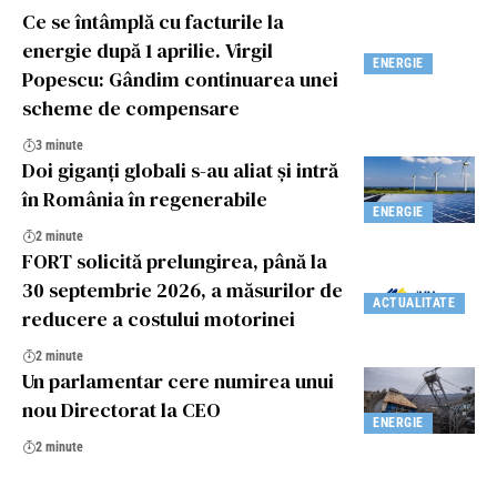
Ce se întâmplă cu facturile la
energie după 1 aprilie. Virgil
ENERGIE
Popescu: Gândim continuarea unei
scheme de compensare
3 minute
Doi giganți globali s-au aliat și intră
în România în regenerabile
ENERGIE
2 minute
FORT solicită prelungirea, până la
30 septembrie 2026, a măsurilor de
ACTUALITATE
reducere a costului motorinei
2 minute
Un parlamentar cere numirea unui
nou Directorat la CEO
ENERGIE
2 minute