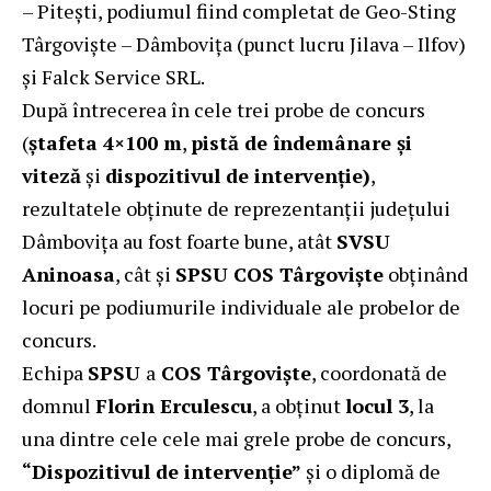
– Pitești, podiumul fiind completat de Geo-Sting
Târgoviște – Dâmbovița (punct lucru Jilava – Ilfov)
și Falck Service SRL.
După întrecerea în cele trei probe de concurs
(
ştafeta 4×100 m
,
pistă de îndemânare şi
viteză
și
dispozitivul de intervenție)
,
rezultatele obținute de reprezentanții județului
Dâmbovița au fost foarte bune, atât
SVSU
Aninoasa
, cât și
SPSU COS Târgoviște
obținând
locuri pe podiumurile individuale ale probelor de
concurs.
Echipa
SPSU
a
COS Târgoviște
, coordonată de
domnul
Florin Erculescu
, a obținut
locul 3
, la
una dintre cele cele mai grele probe de concurs,
“Dispozitivul de intervenție”
și o diplomă de