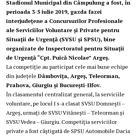
Stadionul Municipal din Câmpulung a fost, în
perioada 3-5 iulie 2019, gazda fazei
interjudețene a Concursurilor Profesionale
ale Serviciilor Voluntare și Private pentru
Situaţii de Urgenţă (SVSU și SPSU), bine
organizate de Inspectoratul pentru Situații
de Urgență “Cpt. Puică Nicolae” Argeș.
La competiție au participat cele mai bune echipe
din județele
Dâmbovița, Argeș, Teleorman,
Prahova, Giurgiu și București-Ilfov.
În clasamentul centralizat general, la serviciile
voluntare, pe locul I s-a clasat SVSU Domnești –
Argeș, urmați de SVSU Vitănești – Teleorman și
SVSU Vedea – Giurgiu. Competiția serviciilor
private a fost câștigată de SPSU Automobile Dacia