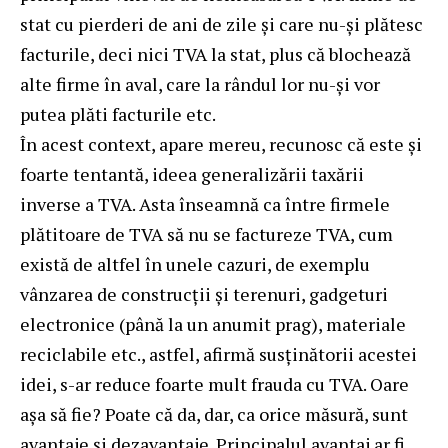
stat cu pierderi de ani de zile și care nu-și plătesc
facturile, deci nici TVA la stat, plus că blochează
alte firme în aval, care la rândul lor nu-și vor
putea plăti facturile etc.
În acest context, apare mereu, recunosc că este și
foarte tentantă, ideea generalizării taxării
inverse a TVA. Asta înseamnă ca între firmele
plătitoare de TVA să nu se factureze TVA, cum
există de altfel în unele cazuri, de exemplu
vânzarea de construcții și terenuri, gadgeturi
electronice (până la un anumit prag), materiale
reciclabile etc., astfel, afirmă susținătorii acestei
idei, s-ar reduce foarte mult frauda cu TVA. Oare
așa să fie? Poate că da, dar, ca orice măsură, sunt
avantaje și dezavantaje. Principalul avantaj ar fi