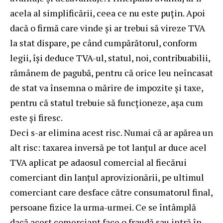
acela al simplificării, ceea ce nu este puțin. Apoi
dacă o firmă care vinde și ar trebui să vireze TVA
la stat dispare, pe când cumpărătorul, conform
legii, își deduce TVA-ul, statul, noi, contribuabilii,
rămânem de pagubă, pentru că orice leu neîncasat
de stat va însemna o mărire de impozite și taxe,
pentru că statul trebuie să funcționeze, așa cum
este și firesc.
Deci s-ar elimina acest risc. Numai că ar apărea un
alt risc: taxarea inversă pe tot lanțul ar duce acel
TVA aplicat pe adaosul comercial al fiecărui
comerciant din lanțul aprovizionării, pe ultimul
comerciant care desface către consumatorul final,
persoane fizice la urma-urmei. Ce se întâmplă
dacă acest comerciant face o fraudă sau intră în