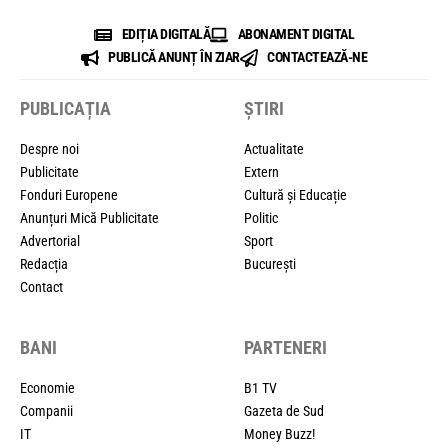
EDIȚIA DIGITALĂ
ABONAMENT DIGITAL
PUBLICĂ ANUNȚ ÎN ZIAR
CONTACTEAZĂ-NE
PUBLICAȚIA
ȘTIRI
Despre noi
Actualitate
Publicitate
Extern
Fonduri Europene
Cultură și Educație
Anunțuri Mică Publicitate
Politic
Advertorial
Sport
Redacția
București
Contact
BANI
PARTENERI
Economie
B1 TV
Companii
Gazeta de Sud
IT
Money Buzz!