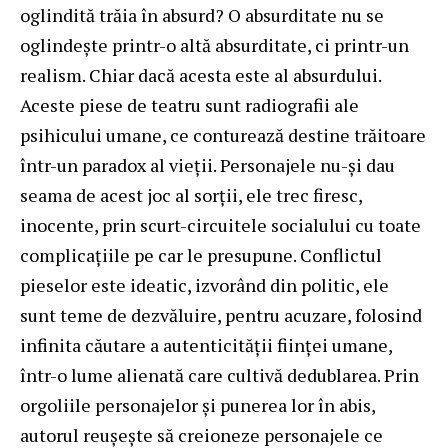
oglindită trăia în absurd? O absurditate nu se
oglindeşte printr-o altă absurditate, ci printr-un
realism. Chiar dacă acesta este al absurdului.
Aceste piese de teatru sunt radiografii ale
psihicului umane, ce conturează destine trăitoare
într-un paradox al vieţii. Personajele nu-şi dau
seama de acest joc al sorţii, ele trec firesc,
inocente, prin scurt-circuitele socialului cu toate
complicaţiile pe car le presupune. Conflictul
pieselor este ideatic, izvorând din politic, ele
sunt teme de dezvăluire, pentru acuzare, folosind
infinita căutare a autenticităţii fiinţei umane,
într-o lume alienată care cultivă dedublarea. Prin
orgoliile personajelor şi punerea lor în abis,
autorul reuşeşte să creioneze personajele ce