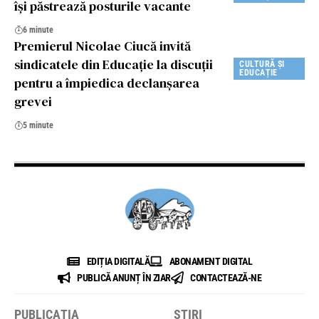
își păstrează posturile vacante
6 minute
Premierul Nicolae Ciucă invită
sindicatele din Educație la discuții
CULTURĂ ȘI
EDUCAȚIE
pentru a împiedica declanșarea
grevei
5 minute
EDIȚIA DIGITALĂ
ABONAMENT DIGITAL
PUBLICĂ ANUNȚ ÎN ZIAR
CONTACTEAZĂ-NE
PUBLICAȚIA
ȘTIRI