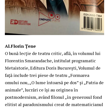
Al.Florin Țene
O bună lecţie de teatru critic, află, în volumul lui
Florentin Smarandache, intitulat programatic
Metaistorie, Editura Doris Bucureşti, Volumul de
faţă include trei piese de teatru „Formarea
omului nou, „O lume întoarsă pe dos” şi „Patria de
animale”, lucrări ce îşi au originea în
postmodernism, având filonul „în generosul fond
elitist al paradoxismului creat de matematicianul