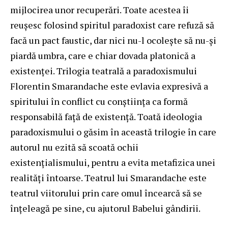
mijlocirea unor recuperări. Toate acestea îi
reuşesc folosind spiritul paradoxist care refuză să
facă un pact faustic, dar nici nu-l ocoleşte să nu-şi
piardă umbra, care e chiar dovada platonică a
existenţei. Trilogia teatrală a paradoxismului
Florentin Smarandache este evlavia expresivă a
spiritului în conflict cu conştiinţa ca formă
responsabilă faţă de existenţă. Toată ideologia
paradoxismului o găsim în această trilogie în care
autorul nu ezită să scoată ochii
existenţialismului, pentru a evita metafizica unei
realităţi întoarse. Teatrul lui Smarandache este
teatrul viitorului prin care omul încearcă să se
înţeleagă pe sine, cu ajutorul Babelui gândirii.