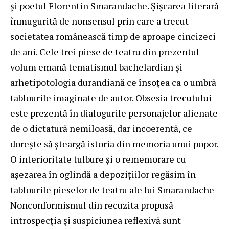
şi poetul Florentin Smarandache. Şişcarea literară
înmugurită de nonsensul prin care a trecut
societatea românească timp de aproape cincizeci
de ani. Cele trei piese de teatru din prezentul
volum emană tematismul bachelardian şi
arhetipotologia durandiană ce însoţea ca o umbră
tablourile imaginate de autor. Obsesia trecutului
este prezentă în dialogurile personajelor alienate
de o dictatură nemiloasă, dar incoerentă, ce
doreşte să şteargă istoria din memoria unui popor.
O interioritate tulbure şi o rememorare cu
aşezarea în oglindă a depoziţiilor regăsim în
tablourile pieselor de teatru ale lui Smarandache
Nonconformismul din recuzita propusă
introspecţia şi suspiciunea reflexivă sunt