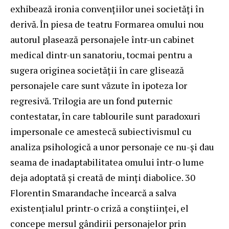
exhibează ironia convenţiilor unei societăţi în
derivă. În piesa de teatru Formarea omului nou
autorul plasează personajele într-un cabinet
medical dintr-un sanatoriu, tocmai pentru a
sugera originea societăţii în care glisează
personajele care sunt văzute în ipoteza lor
regresivă. Trilogia are un fond puternic
contestatar, în care tablourile sunt paradoxuri
impersonale ce amestecă subiectivismul cu
analiza psihologică a unor personaje ce nu-şi dau
seama de inadaptabilitatea omului într-o lume
deja adoptată şi creată de minţi diabolice. 30
Florentin Smarandache încearcă a salva
existenţialul printr-o criză a conştiinţei, el
concepe mersul gândirii personajelor prin