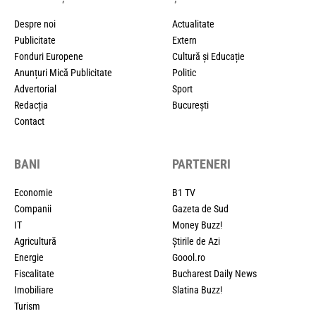
Despre noi
Actualitate
Publicitate
Extern
Fonduri Europene
Cultură și Educație
Anunțuri Mică Publicitate
Politic
Advertorial
Sport
Redacția
București
Contact
BANI
PARTENERI
Economie
B1 TV
Companii
Gazeta de Sud
IT
Money Buzz!
Agricultură
Știrile de Azi
Energie
Goool.ro
Fiscalitate
Bucharest Daily News
Imobiliare
Slatina Buzz!
Turism