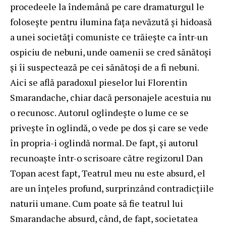
procedeele la îndemână pe care dramaturgul le
foloseşte pentru ilumina faţa nevăzută şi hidoasă
a unei societăţi comuniste ce trăieşte ca într-un
ospiciu de nebuni, unde oamenii se cred sănătoşi
şi îi suspectează pe cei sănătoşi de a fi nebuni.
Aici se află paradoxul pieselor lui Florentin
Smarandache, chiar dacă personajele acestuia nu
o recunosc. Autorul oglindeşte o lume ce se
priveşte în oglindă, o vede pe dos şi care se vede
în propria-i oglindă normal. De fapt, şi autorul
recunoaşte într-o scrisoare către regizorul Dan
Topan acest fapt, Teatrul meu nu este absurd, el
are un înţeles profund, surprinzând contradicţiile
naturii umane. Cum poate să fie teatrul lui
Smarandache absurd, când, de fapt, societatea